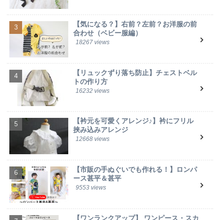
【気になる？】右前？左前？お洋服の前
合わせ（ベビー服編）
18267 views
【リュックずり落ち防止】チェストベル
トの作り方
16232 views
【衿元を可愛くアレンジ♪】衿にフリル
挟み込みアレンジ
12668 views
【市販の手ぬぐいでも作れる！】ロンパ
ース甚平＆甚平
9553 views
【ワンランクアップ】 ワンピース・スカ