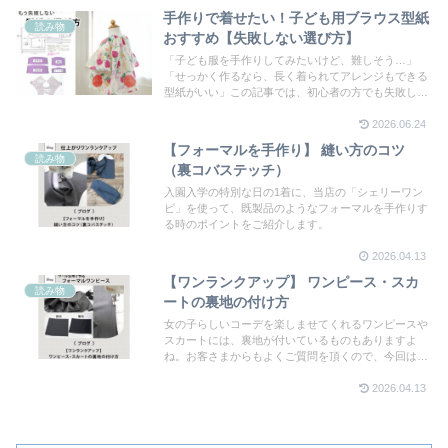
手作りで着せたい！子ども用ブラウス型紙
読み物
おすすめ【失敗しない選び方】
「子ども服を手作りしてみたいけど、難しそう…」
「せっかく作るなら、長く着られてアレンジもできる
型紙がいい」この記事では、初心者の方でも失敗しに
くい型紙の選び方とあわせて、1つの型紙で何通りも
2026.06.24
楽しめるブラウスについてもご紹介します。
【フォーマルを手作り】 縫い方のコツ
読み物
（裏コバステッチ）
入園入学の特別な日の1着に、当店の「シェリーワン
ピ」を使って、既製品のようなフォーマルを手作りす
る時のポイントをご紹介します。
2026.04.13
【ワンランクアップ】 ワンピース・スカ
読み物
ートの裏地の付け方
女の子らしいコーデを楽しませてくれるワンピースや
スカートには、裏地が付いているものもありますよ
ね。お客さまからもよくご質問を頂くので、今回はシ
ェリーワンピを例に裏地の付け方や、ちょっぴり手間
2026.04.13
をかけて丁寧に縫う方法をご紹介しようと思います。