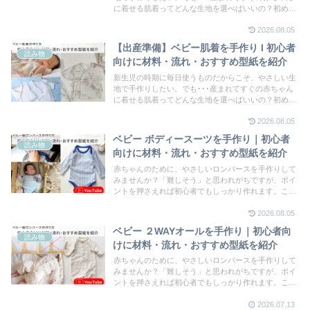
に着せる肌着ってどんな生地を選べばいいの？初めて
作るベビー服、せっかく作るなら赤ちゃんに寄り添っ
2026.08.05
て選んであげたいですよね。この記事では、初めてで
も失敗しにくい生地選びから赤ちゃんコンビ肌着をわ
【出産準備】ベビー肌着を手作り I 初心者
かりやすく解説します。赤ちゃんをお迎えする楽しい
読み物
向けに材料・流れ・おすすめ型紙を紹介
準備期間、思い出になるベビー服を手作りしません
か？春夏はこれ１枚で、秋冬はインナーとしても活躍
新生児の時期に毎日使うものだからこそ、やさしい生
するベビー肌着。まずは1着、気軽に作ってみてくだ
地で手作りしたい。でも･･･産まれてすぐの赤ちゃん
さいね。
に着せる肌着ってどんな生地を選べばいいの？初めて
作るベビー服、せっかく作るなら赤ちゃんに寄り添っ
2026.08.05
て選んであげたいですよね。この記事では、初めてで
も失敗しにくい生地選びから赤ちゃん肌着をわかりや
ベビー ボディースーツを手作り｜初心者
すく解説します。
読み物
向けに材料・流れ・おすすめ型紙を紹介
赤ちゃんのために、やさしいロンパースを手作りして
みませんか？「難しそう」と思われがちですが、ポイ
ントを押さえれば初心者でもしっかり作れます。この
記事では、初めてでも失敗しにくい手作りロンパース
2026.08.05
をわかりやすく解説します。
ベビー ２WAYオールを手作り｜初心者向
読み物
けに材料・流れ・おすすめ型紙を紹介
赤ちゃんのために、やさしいロンパースを手作りして
みませんか？「難しそう」と思われがちですが、ポイ
ントを押さえれば初心者でもしっかり作れます。この
記事では、初めてでも失敗しにくい手作りロンパース
2026.07.13
をわかりやすく解説します。