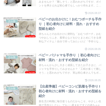
みませんか？「難しそう」と思われがちですが、ポイ
ントを押さえれば初心者でもしっかり作れます。この
記事では、初めてでも失敗しにくい手作りカバーオー
2026.08.07
ルをわかりやすく解説します。
ベビーのお出かけに！おむつポーチを手作
読み物
り ｜初心者向けに材料・流れ・おすすめ
型紙を紹介
赤ちゃんとのお出かけに便利な「おむつポーチ」おむ
つやおしりふき、着替えなどをひとまとめにできる便
利なアイテム！自分で作ってみたいけど「手作りなん
て難しそう･･･」と思われがちですが、実は初心者さ
2026.08.05
んでもポイントを押さえればしっかり作れます。この
記事では、初めてでも失敗しにくいおむつポーチの作
ベビー パジャマを手作り ｜初心者向けに
り方をわかりやすく解説します。
読み物
材料・流れ・おすすめ型紙を紹介
赤ちゃんから少し大きく成長してきたお子さまに、パ
ジャマを手作りしてみませんか？「工程が多くて難し
そう」と思われがちですが、実は初心者さんでもポイ
ントを押さえればしっかり作れます。この記事では、
2026.08.05
初めてでも失敗しにくい手作りパジャマをわかりやす
く解説します。
【出産準備】ベビーコンビ肌着を手作り I
読み物
初心者向けに材料・流れ・おすすめ型紙を
紹介
新生児の時期に毎日使うものだからこそ、やさしい生
地で手作りしたい。でも･･･産まれてすぐの赤ちゃん