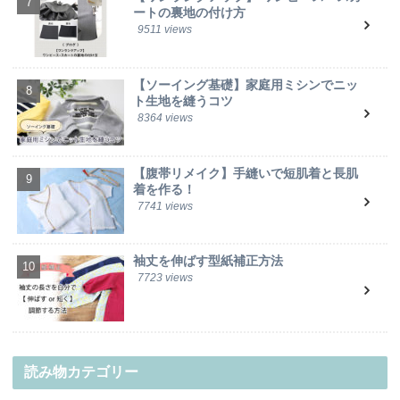
ートの裏地の付け方
9511 views
【ソーイング基礎】家庭用ミシンでニッ
ト生地を縫うコツ
8364 views
【腹帯リメイク】手縫いで短肌着と長肌
着を作る！
7741 views
袖丈を伸ばす型紙補正方法
7723 views
読み物カテゴリー