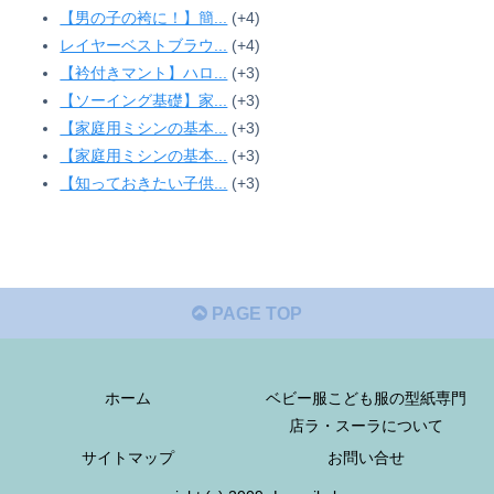
【男の子の袴に！】簡...
+4
レイヤーベストブラウ...
+4
【衿付きマント】ハロ...
+3
【ソーイング基礎】家...
+3
【家庭用ミシンの基本...
+3
【家庭用ミシンの基本...
+3
【知っておきたい子供...
+3
PAGE TOP
ホーム
ベビー服こども服の型紙専門
店ラ・スーラについて
サイトマップ
お問い合せ