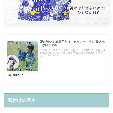
夏の装いを簡単手作り！セパレート浴衣 型紙 作
り方 80-150
セパレートタイプ（上着・スカート）で着付けも簡単！夏
のお祭りにかわいく着こなす子供の浴衣をかわいく手作
り。（80・90・...
la-suila.jp
着付けの基本