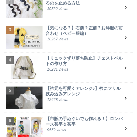
るのを止める方法
30532 views
【気になる？】右前？左前？お洋服の前
合わせ（ベビー服編）
18267 views
【リュックずり落ち防止】チェストベル
トの作り方
16231 views
【衿元を可愛くアレンジ♪】衿にフリル
挟み込みアレンジ
12668 views
【市販の手ぬぐいでも作れる！】ロンパ
ース甚平＆甚平
9552 views