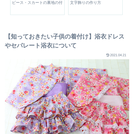
整す
ピース・スカートの裏地の付
文字飾りの作り方
シ
け方
【知っておきたい子供の着付け】浴衣ドレス
やセパレート浴衣について
2021.04.21