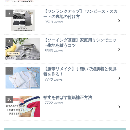
【ワンランクアップ】 ワンピース・スカ
ートの裏地の付け方
9510 views
【ソーイング基礎】家庭用ミシンでニッ
ト生地を縫うコツ
8363 views
【腹帯リメイク】手縫いで短肌着と長肌
着を作る！
7740 views
袖丈を伸ばす型紙補正方法
7722 views