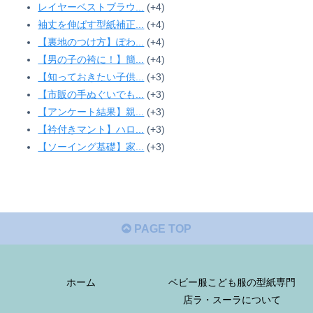
レイヤーベストブラウ...
+4
袖丈を伸ばす型紙補正...
+4
【裏地のつけ方】ぽわ...
+4
【男の子の袴に！】簡...
+4
【知っておきたい子供...
+3
【市販の手ぬぐいでも...
+3
【アンケート結果】親...
+3
【衿付きマント】ハロ...
+3
【ソーイング基礎】家...
+3
PAGE TOP
ホーム
ベビー服こども服の型紙専門
店ラ・スーラについて