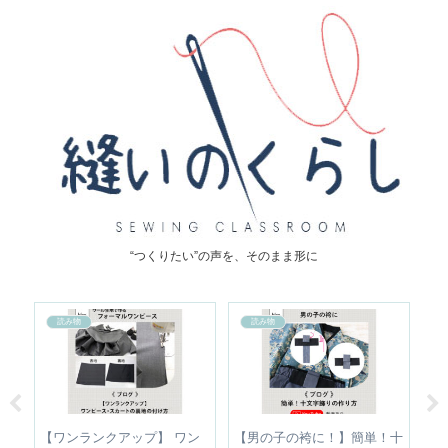
“つくりたい”の声を、そのまま形に
読み物
読み物
正｜
【ワンランクアップ】 ワン
【男の子の袴に！】簡単！十
【