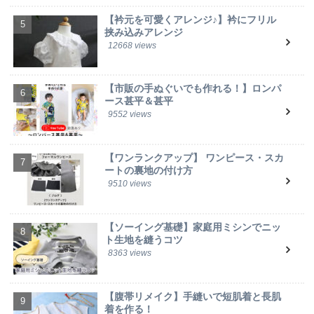
【衿元を可愛くアレンジ♪】衿にフリル
挟み込みアレンジ
12668 views
【市販の手ぬぐいでも作れる！】ロンパ
ース甚平＆甚平
9552 views
【ワンランクアップ】 ワンピース・スカ
ートの裏地の付け方
9510 views
【ソーイング基礎】家庭用ミシンでニッ
ト生地を縫うコツ
8363 views
【腹帯リメイク】手縫いで短肌着と長肌
着を作る！