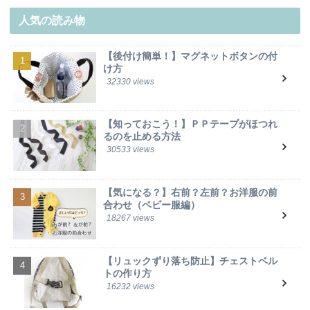
人気の読み物
【後付け簡単！】マグネットボタンの付
け方
32330 views
【知っておこう！】ＰＰテープがほつれ
るのを止める方法
30533 views
【気になる？】右前？左前？お洋服の前
合わせ（ベビー服編）
18267 views
【リュックずり落ち防止】チェストベル
トの作り方
16232 views