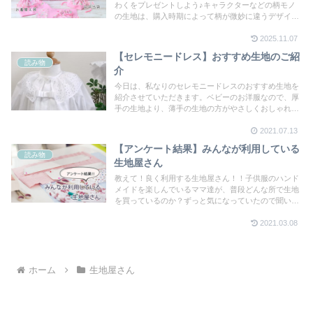
わくをプレゼントしよう♪キャラクターなどの柄モノ
の生地は、購入時期によって柄が微妙に違うデザイン
になってしまったり廃番になってしまう事がありま
2025.11.07
す。気になる場合は、購入店に問い合わせてみるのも
良いと思います。
【セレモニードレス】おすすめ生地のご紹
読み物
介
今日は、私なりのセレモニードレスのおすすめ生地を
紹介させていただきます。ベビーのお洋服なので、厚
手の生地より、薄手の生地の方がやさしくおしゃれに
仕上がります♪
2021.07.13
【アンケート結果】みんなが利用している
読み物
生地屋さん
教えて！良く利用する生地屋さん！！子供服のハンド
メイドを楽しんでいるママ達が、普段どんな所で生地
を買っているのか？ずっと気になっていたので聞いて
みました！！良く知っている生地屋さんから、こんな
2021.03.08
お店知らなかった！というお店までをまとめてご紹介
したいと思います。今後のハンドメイドのお買い物の
参考にチェックして見て下さいね♪
ホーム
生地屋さん