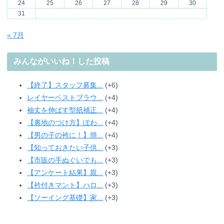
24
25
26
27
28
29
30
31
« 7月
みんながいいね！した投稿
【終了】スタッフ募集...
+6
レイヤーベストブラウ...
+4
袖丈を伸ばす型紙補正...
+4
【裏地のつけ方】ぽわ...
+4
【男の子の袴に！】簡...
+4
【知っておきたい子供...
+3
【市販の手ぬぐいでも...
+3
【アンケート結果】親...
+3
【衿付きマント】ハロ...
+3
【ソーイング基礎】家...
+3