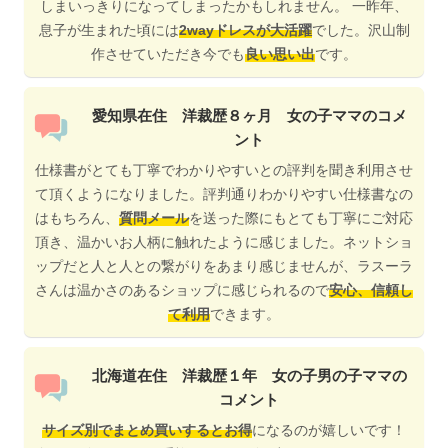
しまいっきりになってしまったかもしれません。 一昨年、
息子が生まれた頃には
2wayドレスが大活躍
でした。沢山制
作させていただき今でも
良い思い出
です。
愛知県在住 洋裁歴８ヶ月 女の子ママのコメ
ント
仕様書がとても丁寧でわかりやすいとの評判を聞き利用させ
て頂くようになりました。評判通りわかりやすい仕様書なの
はもちろん、
質問メール
を送った際にもとても丁寧にご対応
頂き、温かいお人柄に触れたように感じました。ネットショ
ップだと人と人との繋がりをあまり感じませんが、ラスーラ
さんは温かさのあるショップに感じられるので
安心、信頼し
て利用
できます。
北海道在住 洋裁歴１年 女の子男の子ママの
コメント
サイズ別でまとめ買いするとお得
になるのが嬉しいです！