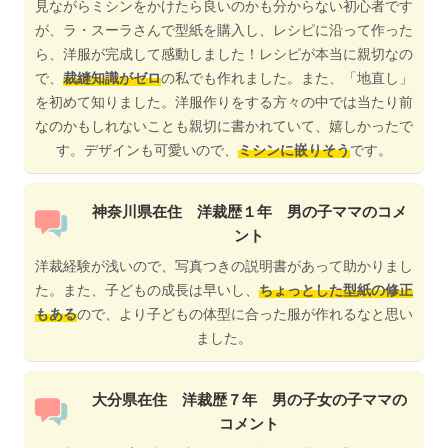
見ながらミシンをかけたら良いのかも分からない初心者です
が、ラ・スーラさんで型紙を購入し、レシピに沿って作った
ら、洋服が完成して感動しました！レシピが本当に親切なの
で、
裁縫知識がゼロ
の私でも作れました。また、「地直し」
を初めて知りました。洋服作りをする方々の中では当たり前
なのかもしれないことも親切に書かれていて、嬉しかったで
す。デザインも可愛いので、
ミシンに嵌りそう
です。
神奈川県在住 洋裁歴１年 男の子ママのコメ
ント
洋裁経験が浅いので、写真つきの説明書があって助かりまし
た。また、子どもの成長は早いし、
ちょっとした型紙の修正
もある
ので、より子どもの体型に合った服が作れるなと思い
ました。
大分県在住 洋裁歴７年 男の子女の子ママの
コメント