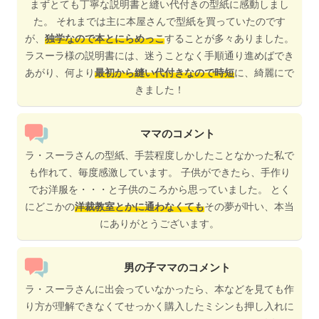
まずとても丁寧な説明書と縫い代付きの型紙に感動しまし
た。 それまでは主に本屋さんで型紙を買っていたのです
が、
独学なので本とにらめっこ
することが多々ありました。
ラスーラ様の説明書には、迷うことなく手順通り進めばでき
あがり、何より
最初から縫い代付きなので時短
に、綺麗にで
きました！
ママのコメント
ラ・スーラさんの型紙、手芸程度しかしたことなかった私で
も作れて、毎度感激しています。 子供ができたら、手作り
でお洋服を・・・と子供のころから思っていました。 とく
にどこかの
洋裁教室とかに通わなくても
その夢が叶い、本当
にありがとうございます。
男の子ママのコメント
ラ・スーラさんに出会っていなかったら、本などを見ても作
り方が理解できなくてせっかく購入したミシンも押し入れに