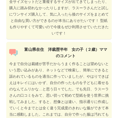
全サイズセットだと重複するサイズが出てきてしまったり、
購入に踏み切れなかったりしますが、ラスーラさんだと試し
にワンサイズ購入して、気に入ったら後のサイズをまとめて
と自由な買い方ができるのが本当にありがたいです！ 型紙
も作りやすくて可愛いので今後もぜひ利用させていただきた
いです！
富山県在住 洋裁歴半年 女の子（２歳）ママ
のコメント
今まで自分は裁縫が苦手だからうまく作ることは望めないと
いう思い込みがあり、ネットなどで検索し、簡単にできると
謳われているものを適当に作っていましたが、やはりできば
えはキレイにはいかず、自分の作ったものを子どもに着せる
のなんてムリかな…と思う日々でした。でも先日、ラスーラ
さんの口コミをみて、思い切って初めて型紙を使う世界に挑
戦してみました。すると、想像とは違い、指示通りに作成し
ていくと今までとは全く違う完成度のきれいな服ができて本
当に感動しました。これまでは、自分で作った服は汚れても