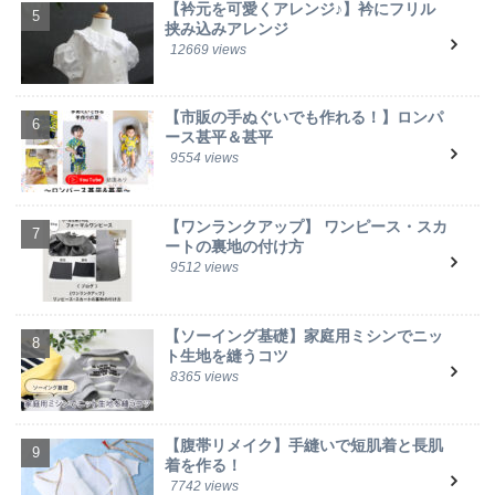
【衿元を可愛くアレンジ♪】衿にフリル
挟み込みアレンジ
12669 views
【市販の手ぬぐいでも作れる！】ロンパ
ース甚平＆甚平
9554 views
【ワンランクアップ】 ワンピース・スカ
ートの裏地の付け方
9512 views
【ソーイング基礎】家庭用ミシンでニッ
ト生地を縫うコツ
8365 views
【腹帯リメイク】手縫いで短肌着と長肌
着を作る！
7742 views