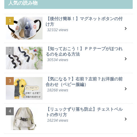
人気の読み物
【後付け簡単！】マグネットボタンの付
け方
32332 views
【知っておこう！】ＰＰテープがほつれ
るのを止める方法
30534 views
【気になる？】右前？左前？お洋服の前
合わせ（ベビー服編）
18268 views
【リュックずり落ち防止】チェストベル
トの作り方
16234 views