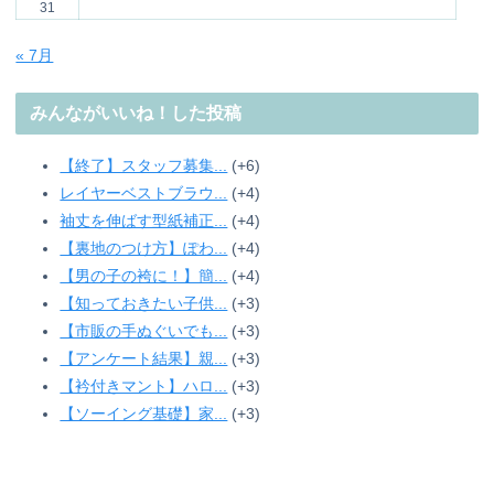
31
« 7月
みんながいいね！した投稿
【終了】スタッフ募集...
+6
レイヤーベストブラウ...
+4
袖丈を伸ばす型紙補正...
+4
【裏地のつけ方】ぽわ...
+4
【男の子の袴に！】簡...
+4
【知っておきたい子供...
+3
【市販の手ぬぐいでも...
+3
【アンケート結果】親...
+3
【衿付きマント】ハロ...
+3
【ソーイング基礎】家...
+3