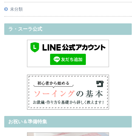
未分類
ラ・スーラ公式
お祝い＆準備特集