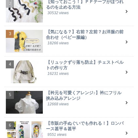
【知っておこう！】ＰＰテープがほつれ
るのを止める方法
30532 views
【気になる？】右前？左前？お洋服の前
合わせ（ベビー服編）
18266 views
【リュックずり落ち防止】チェストベル
トの作り方
16231 views
【衿元を可愛くアレンジ♪】衿にフリル
挟み込みアレンジ
12668 views
【市販の手ぬぐいでも作れる！】ロンパ
ース甚平＆甚平
9551 views