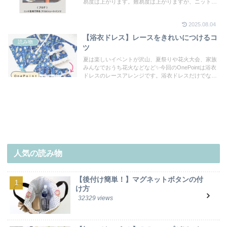
易度は上がります。難易度は上がりますが、ニット生
地にはまっている方、ロックミシンをお持ちの方は是
非ニット生地でも作ってみてください。とっても動き
2025.08.04
やすい＆かわいいパンツです♪今回はニット生地で作
る時の注意点やコツをご紹介します。
【浴衣ドレス】レースをきれいにつけるコ
読み物
ツ
夏は楽しいイベントが沢山、夏祭りや花火大会、家族
みんなでおうち花火などなど✨今回のOnePointは浴衣
ドレスのレースアレンジです。浴衣ドレスだけでな
く、レースをつけるときの小さなコツなどもご紹介し
ているので、参考にしてくださると嬉しいです♡
人気の読み物
【後付け簡単！】マグネットボタンの付
け方
32329 views