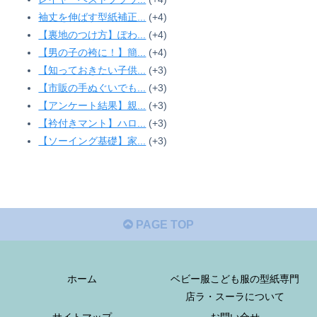
袖丈を伸ばす型紙補正...
+4
【裏地のつけ方】ぽわ...
+4
【男の子の袴に！】簡...
+4
【知っておきたい子供...
+3
【市販の手ぬぐいでも...
+3
【アンケート結果】親...
+3
【衿付きマント】ハロ...
+3
【ソーイング基礎】家...
+3
PAGE TOP
ホーム
ベビー服こども服の型紙専門
店ラ・スーラについて
サイトマップ
お問い合せ