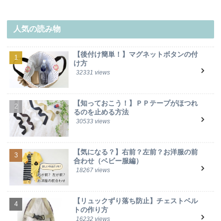
人気の読み物
【後付け簡単！】マグネットボタンの付
け方
32331 views
【知っておこう！】ＰＰテープがほつれ
るのを止める方法
30533 views
【気になる？】右前？左前？お洋服の前
合わせ（ベビー服編）
18267 views
【リュックずり落ち防止】チェストベル
トの作り方
16232 views