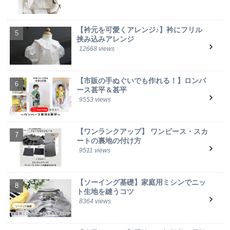
【衿元を可愛くアレンジ♪】衿にフリル
挟み込みアレンジ
12668 views
【市販の手ぬぐいでも作れる！】ロンパ
ース甚平＆甚平
9553 views
【ワンランクアップ】 ワンピース・スカ
ートの裏地の付け方
9511 views
【ソーイング基礎】家庭用ミシンでニッ
ト生地を縫うコツ
8364 views