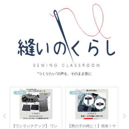
“つくりたい”の声を、そのまま形に
読み物
読み物
正｜
【ワンランクアップ】 ワン
【男の子の袴に！】簡単！十
【