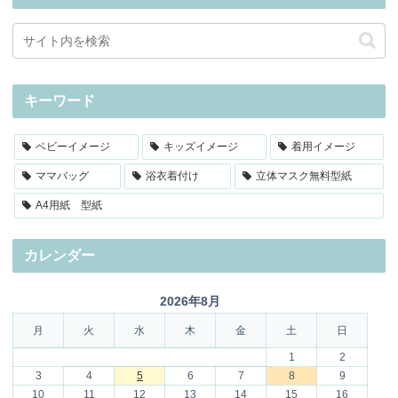
キーワード
ベビーイメージ
キッズイメージ
着用イメージ
ママバッグ
浴衣着付け
立体マスク無料型紙
A4用紙 型紙
カレンダー
2026年8月
月
火
水
木
金
土
日
1
2
3
4
5
6
7
8
9
10
11
12
13
14
15
16