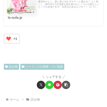
通気性がよく、肌に張り付かずサラッと着れる♡ よく乾
くし、綿100%でお洗濯も気を使わない！そんな頼もしい
リップル生地ですが、注意点があるんです！！ ズバリ！
アイロンです！ 長時間・高温・圧をかけて・・・となる
と凹凸がつぶれてしまうので、気を付けてください。 ア
イロンを使わない方が無難です(´・ω・`)
la-suila.jp
+1
読み物
ソーイングの基礎～マメ知識
シェアする
ホーム
読み物