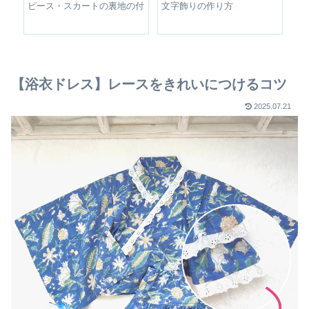
整す
ピース・スカートの裏地の付
文字飾りの作り方
シ
け方
【浴衣ドレス】レースをきれいにつけるコツ
2025.07.21