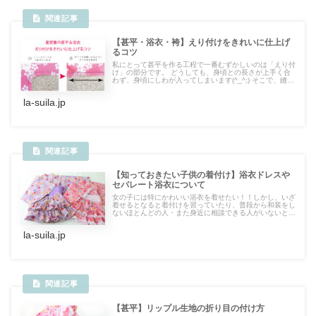
【甚平・浴衣・袴】えり付けをきれいに仕上げ
るコツ
私にとって甚平を作る工程で一番むずかしいのは「えり付
け」の部分です。 どうしても、身頃との長さが上手く合
わず、身頃にしわが入ってしまいます(^_^;) そこで、縫製
時にちょっと気をつけていることを書いてみます。
la-suila.jp
【知っておきたい子供の着付け】浴衣ドレスや
セパレート浴衣について
女の子には特にかわいい浴衣を着せたい！！しかし、いざ
着せるとなると着付けを習っていたり、普段から和装をし
ないほとんどの人・また身近に相談できる人がいないと
「あれ…どうやって着せるのが正解なんだろう？」と困っ
ていませんか？ お客さまからも時々「せっかく作った浴
la-suila.jp
衣の着せ方が分かりません」と言うお問い合わせを頂く事
があります。改めて説明する機会がなかったですが、折角
なので写真付きでご紹介したいと思います。
【甚平】リップル生地の折り目の付け方