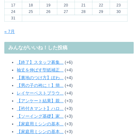
17
18
19
20
21
22
23
24
25
26
27
28
29
30
31
« 7月
みんながいいね！した投稿
【終了】スタッフ募集...
+6
袖丈を伸ばす型紙補正...
+4
【裏地のつけ方】ぽわ...
+4
【男の子の袴に！】簡...
+4
レイヤーベストブラウ...
+4
【アンケート結果】親...
+3
【衿付きマント】ハロ...
+3
【ソーイング基礎】家...
+3
【家庭用ミシンの基本...
+3
【家庭用ミシンの基本...
+3