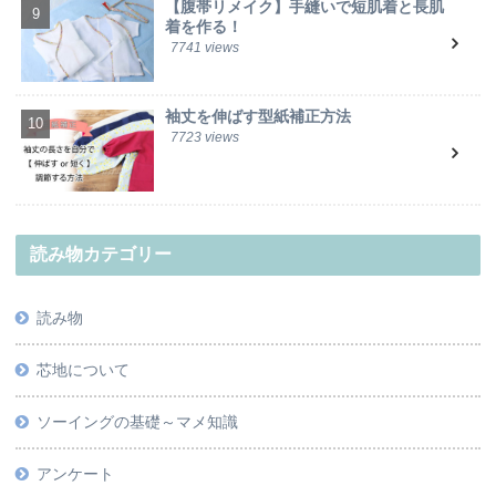
【腹帯リメイク】手縫いで短肌着と長肌
着を作る！
7741 views
袖丈を伸ばす型紙補正方法
7723 views
読み物カテゴリー
読み物
芯地について
ソーイングの基礎～マメ知識
アンケート