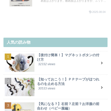
易度は上がります。難易度は上がりますが、ニット生
地にはまっている方、ロックミシンをお持ちの方は是
非ニット生地でも作ってみてください。とっても動き
2025.08.04
やすい＆かわいいパンツです♪今回はニット生地で作
る時の注意点やコツをご紹介します。
人気の読み物
【後付け簡単！】マグネットボタンの付
け方
32332 views
【知っておこう！】ＰＰテープがほつれ
るのを止める方法
30533 views
【気になる？】右前？左前？お洋服の前
合わせ（ベビー服編）