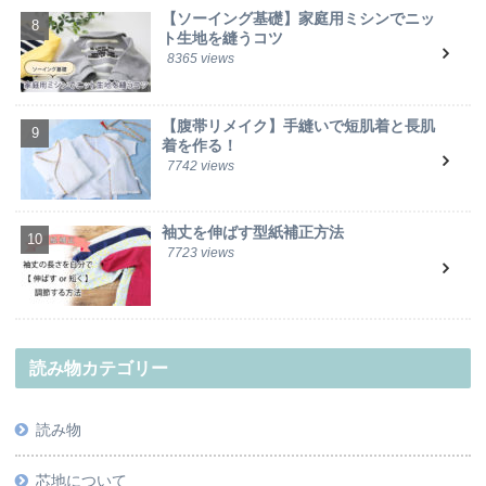
【ソーイング基礎】家庭用ミシンでニッ
ト生地を縫うコツ
8365 views
【腹帯リメイク】手縫いで短肌着と長肌
着を作る！
7742 views
袖丈を伸ばす型紙補正方法
7723 views
読み物カテゴリー
読み物
芯地について