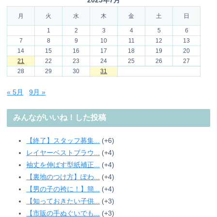
月
火
水
木
金
土
日
1
2
3
4
5
6
7
8
9
10
11
12
13
14
15
16
17
18
19
20
21
22
23
24
25
26
27
28
29
30
31
« 5月
9月 »
みんながいいね！した投稿
【終了】スタッフ募集...
+6
レイヤーベストブラウ...
+4
袖丈を伸ばす型紙補正...
+4
【裏地のつけ方】ぽわ...
+4
【男の子の袴に！】簡...
+4
【知っておきたい子供...
+3
【市販の手ぬぐいでも...
+3