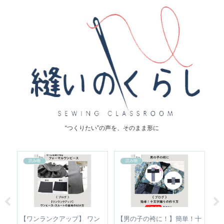
“つくりたい”の声を、そのまま形に
読み物
読み物
正｜
【ワンランクアップ】 ワン
【男の子の袴に！】簡単！十
【