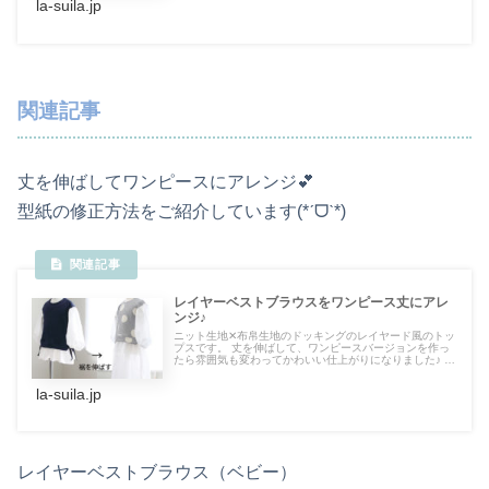
la-suila.jp
関連記事
丈を伸ばしてワンピースにアレンジ💕
型紙の修正方法をご紹介しています(*ˊᗜˋ*)
レイヤーベストブラウスをワンピース丈にアレ
ンジ♪
ニット生地✕布帛生地のドッキングのレイヤード風のトッ
プスです。 丈を伸ばして、ワンピースバージョンを作っ
たら雰囲気も変わってかわいい仕上がりになりました♪ 裾
フリルの型紙を修正します。単純に伸ばしただけでなく裾
広がりに修正。型紙修正方法は詳しく記載していますので
la-suila.jp
是非参考にしてください。
レイヤーベストブラウス（ベビー）