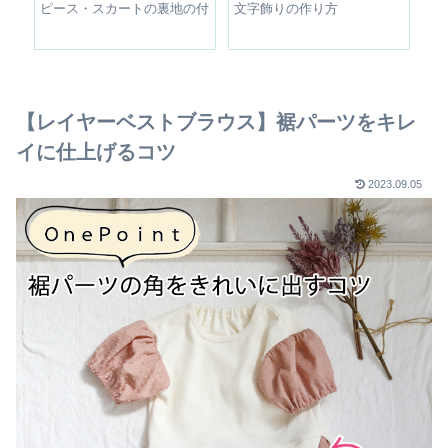
整す
ピース・スカートの裏地の付
文字飾りの作り方
シ
け方
【レイヤーベストブラウス】裾パーツをキレ
イに仕上げるコツ
2023.09.05