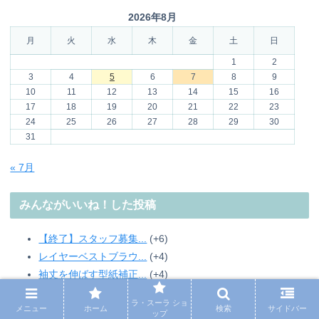
2026年8月
月
火
水
木
金
土
日
1
2
3
4
5
6
7
8
9
10
11
12
13
14
15
16
17
18
19
20
21
22
23
24
25
26
27
28
29
30
31
« 7月
みんながいいね！した投稿
【終了】スタッフ募集...
+6
レイヤーベストブラウ...
+4
袖丈を伸ばす型紙補正...
+4
【裏地のつけ方】ぽわ...
+4
ラ・スーラ ショ
メニュー
ホーム
検索
サイドバー
【男の子の袴に！】簡...
+4
ップ