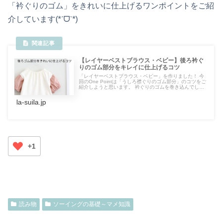
「衿ぐりのゴム」をきれいに仕上げるワンポイントをご紹
介しています(*ˊᗜˋ*)
【レイヤーベストブラウス・ベビー】後ろ衿ぐ
りのゴム部分をキレイに仕上げるコツ
「レイヤーベストブラウス・ベビー」を作りました！ 今
回のOne Pointは「うしろ襟ぐりのゴム部分」のコツをご
紹介しようと思います。 衿ぐりのゴムを巻き込んでしま
ったり、縫い落ちてしまったり・・・ 端処理をしている
部分なので、リッパーでほどくとなると・・・大変( ﾉД`)
la-suila.jp
画像付きでキレイに仕上げるコツを解説していきます♪
+1
読み物
ソーイングの基礎～マメ知識