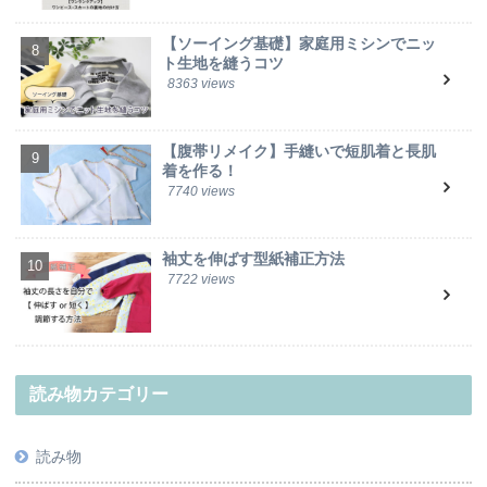
【ソーイング基礎】家庭用ミシンでニッ
ト生地を縫うコツ
8363 views
【腹帯リメイク】手縫いで短肌着と長肌
着を作る！
7740 views
袖丈を伸ばす型紙補正方法
7722 views
読み物カテゴリー
読み物