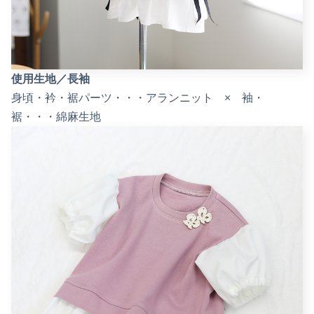
使用生地／長袖
身頃・衿・裾パーツ・・・アランニット × 袖・
裾・・・綿麻生地