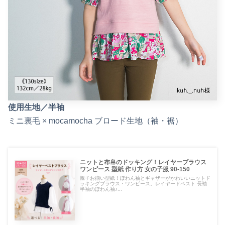
使用生地／半袖
ミニ裏毛 × mocamocha ブロード生地（袖・裾）
ニットと布帛のドッキング！レイヤーブラウス
ワンピース 型紙 作り方 女の子服 90-150
親子お揃い型紙！ぽわん袖とギャザーがかわいいニットド
ッキングブラウス・ワンピース。レイヤードベスト 長袖
半袖のぽわん袖♪...