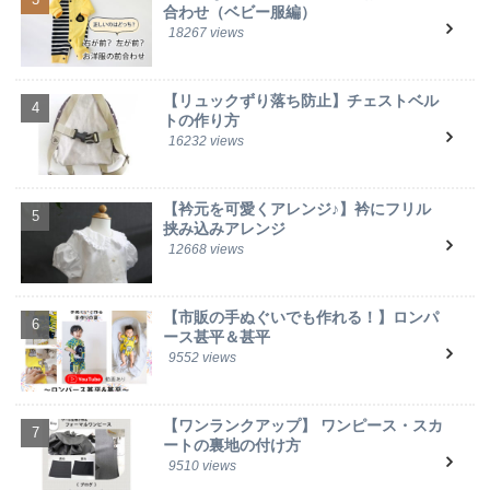
合わせ（ベビー服編）
18267 views
【リュックずり落ち防止】チェストベル
トの作り方
16232 views
【衿元を可愛くアレンジ♪】衿にフリル
挟み込みアレンジ
12668 views
【市販の手ぬぐいでも作れる！】ロンパ
ース甚平＆甚平
9552 views
【ワンランクアップ】 ワンピース・スカ
ートの裏地の付け方
9510 views