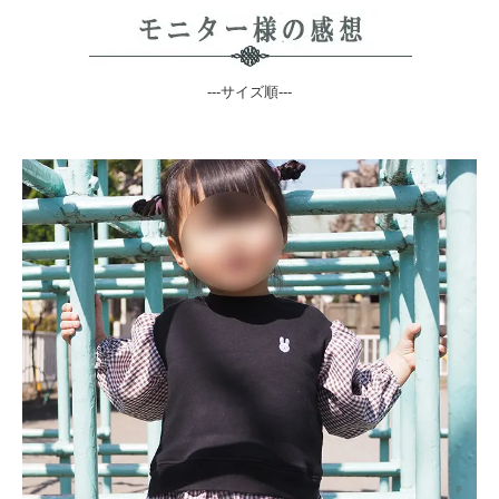
---サイズ順---