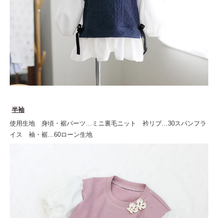
半袖
使用生地 身頃・裾パーツ…ミニ裏毛ニット 衿リブ…30スパンフラ
イス 袖・裾…60ローン生地