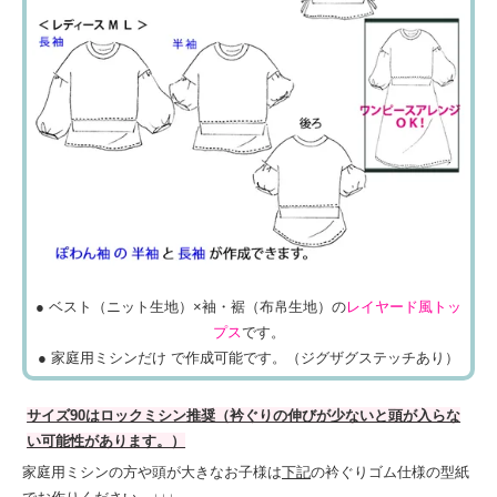
● ベスト（ニット生地）×袖・裾（布帛生地）の
レイヤード風トッ
プス
です。
● 家庭用ミシンだけ で作成可能です。（ジグザグステッチあり）
サイズ90はロックミシン推奨（衿ぐりの伸びが少ないと頭が入らな
い可能性があります。）
家庭用ミシンの方や頭が大きなお子様は
下記
の衿ぐりゴム仕様の型紙