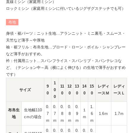
直線ミシン（家庭用ミシン）
ロックミシン（家庭用ミシンに付いているジグザグステッチでも可）
布地
身頃・裾パーツ：ニット生地…アランニット・ミニ裏毛・スムース・
天竺など薄手～中厚地
袖・裾フリル：布帛生地…ブロード・ローン・ボイル・シャンブレー
など薄手がおすすめ。
衿：付属用ニット…スパンフライス・スパンリブ・スパンテレコな
ど、（テンション中～高（横によく伸びる）の生地で薄手がおすすめ
です）
1
9
11
12
13
14
15
レディ
レディ
サイズ
0
0
0
0
0
0
0
ースＭ
ースＬ
0
0.
0.
0.
0.
0.
1.
布帛生
生地幅110
１
7
7
8
8
9
6
1.6ｍ
1.7ｍ
地
cｍの場合
ｍ
ｍ
ｍ
ｍ
ｍ
ｍ
ｍ
0.
0.
0.
0.
0.
0.
0.