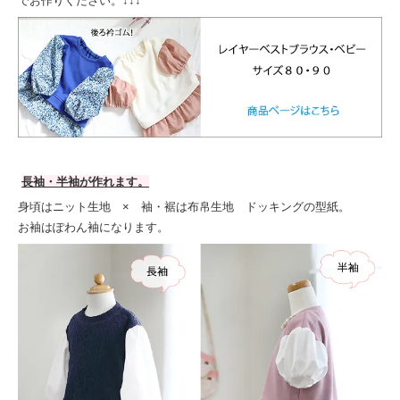
でお作りください。↓↓↓
長袖・半袖が作れます。
身頃はニット生地 × 袖・裾は布帛生地 ドッキングの型紙。
お袖はぽわん袖になります。