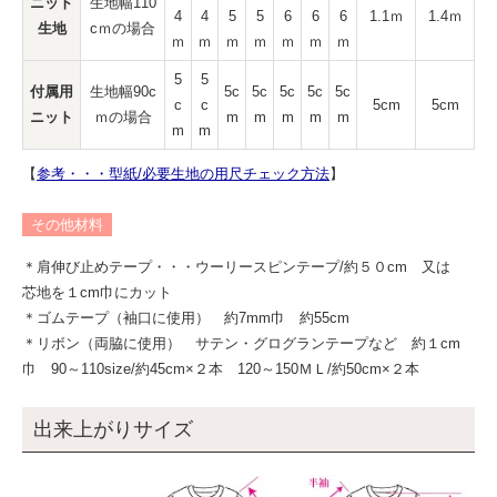
ニット
生地幅110
4
4
5
5
6
6
6
1.1ｍ
1.4ｍ
生地
cｍの場合
ｍ
ｍ
ｍ
ｍ
ｍ
ｍ
ｍ
5
5
付属用
生地幅90c
5c
5c
5c
5c
5c
c
c
5cm
5cm
ニット
ｍの場合
m
m
m
m
m
m
m
【
参考・・・型紙/必要生地の用尺チェック方法
】
その他材料
＊肩伸び止めテープ・・・ウーリースピンテープ/約５０cm 又は
芯地を１cm巾にカット
＊ゴムテープ（袖口に使用） 約7mm巾 約55cm
＊リボン（両脇に使用） サテン・グログランテープなど 約１cm
巾 90～110size/約45cm×２本 120～150ＭＬ/約50cm×２本
出来上がりサイズ