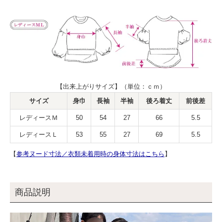
【出来上がりサイズ】（単位：ｃｍ）
サイズ
身巾
長袖
半袖
後ろ着丈
前後差
レディースＭ
50
54
27
66
5.5
レディースＬ
53
55
27
69
5.5
【
参考ヌード寸法／衣類未着用時の身体寸法はこちら
】
商品説明