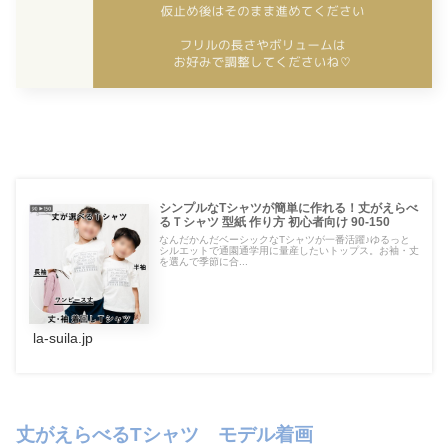
シンプルなTシャツが簡単に作れる！丈がえらべ
るＴシャツ 型紙 作り方 初心者向け 90-150
なんだかんだベーシックなTシャツが一番活躍♪ゆるっと
シルエットで通園通学用に量産したいトップス。お袖・丈
を選んで季節に合...
la-suila.jp
丈がえらべるTシャツ モデル着画