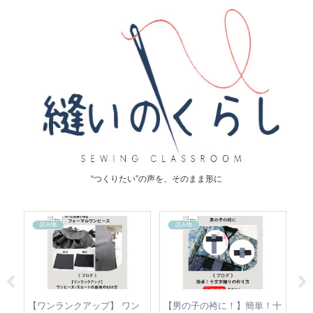
“つくりたい”の声を、そのまま形に
読み物
読み物
正｜
【ワンランクアップ】 ワン
【男の子の袴に！】簡単！十
【