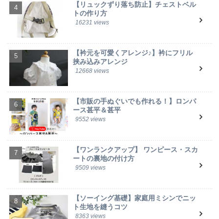
【リュックずり落ち防止】チェストベル
トの作り方
16231 views
【衿元を可愛くアレンジ♪】衿にフリル
挟み込みアレンジ
12668 views
【市販の手ぬぐいでも作れる！】ロンパ
ース甚平＆甚平
9552 views
【ワンランクアップ】 ワンピース・スカ
ートの裏地の付け方
9509 views
【ソーイング基礎】家庭用ミシンでニッ
ト生地を縫うコツ
8363 views