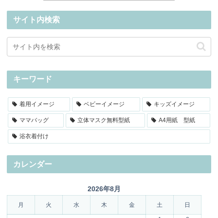
サイト内検索
キーワード
着用イメージ
ベビーイメージ
キッズイメージ
ママバッグ
立体マスク無料型紙
A4用紙 型紙
浴衣着付け
カレンダー
2026年8月
月
火
水
木
金
土
日