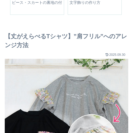
整す
ピース・スカートの裏地の付
文字飾りの作り方
シ
け方
【丈がえらべるTシャツ】”肩フリル”へのアレ
ンジ方法
2025.09.30