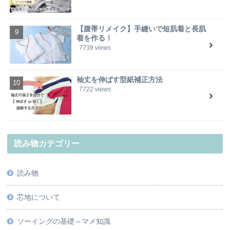
【腹帯リメイク】手縫いで短肌着と長肌
着を作る！
7739 views
袖丈を伸ばす型紙補正方法
7722 views
読み物カテゴリー
読み物
芯地について
ソーイングの基礎～マメ知識