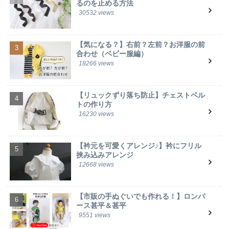
るのを止める方法
30532 views
【気になる？】右前？左前？お洋服の前
合わせ（ベビー服編）
18266 views
【リュックずり落ち防止】チェストベル
トの作り方
16230 views
【衿元を可愛くアレンジ♪】衿にフリル
挟み込みアレンジ
12668 views
【市販の手ぬぐいでも作れる！】ロンパ
ース甚平＆甚平
9551 views