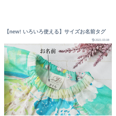
整す
ピース・スカートの裏地の付
文字飾りの作り方
シ
け方
【new! いろいろ使える】サイズお名前タグ
2021.03.08