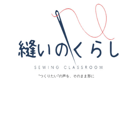
“つくりたい”の声を、そのまま形に
読み物
読み物
正｜
【ワンランクアップ】 ワン
【男の子の袴に！】簡単！十
【