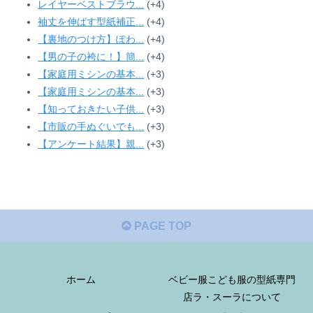
レイヤーベストブラウ...
+4
袖丈を伸ばす型紙補正...
+4
【裏地のつけ方】ぽわ...
+4
【男の子の袴に！】簡...
+4
【家庭用ミシンの基本...
+3
【家庭用ミシンの基本...
+3
【知っておきたい子供...
+3
【市販の手ぬぐいでも...
+3
【アンケート結果】親...
+3
PAGE TOP
ホーム
ベビー服こども服の型紙専門
店ラ・スーラについて