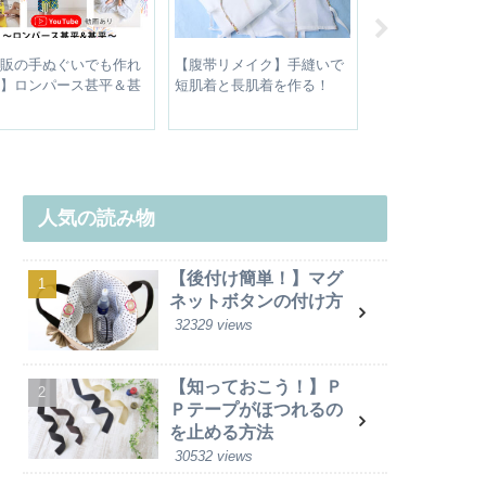
販の手ぬぐいでも作れ
【腹帯リメイク】手縫いで
【リュックずり
】ロンパース甚平＆甚
短肌着と長肌着を作る！
チェストベルト
人気の読み物
【後付け簡単！】マグ
ネットボタンの付け方
32329 views
【知っておこう！】Ｐ
Ｐテープがほつれるの
を止める方法
30532 views