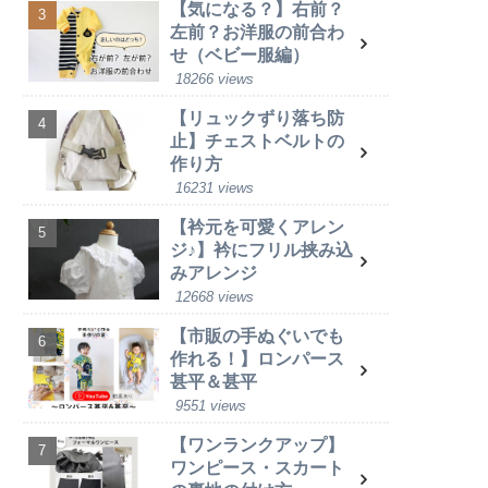
【気になる？】右前？
左前？お洋服の前合わ
せ（ベビー服編）
18266 views
【リュックずり落ち防
止】チェストベルトの
作り方
16231 views
【衿元を可愛くアレン
ジ♪】衿にフリル挟み込
みアレンジ
12668 views
【市販の手ぬぐいでも
作れる！】ロンパース
甚平＆甚平
9551 views
【ワンランクアップ】
ワンピース・スカート