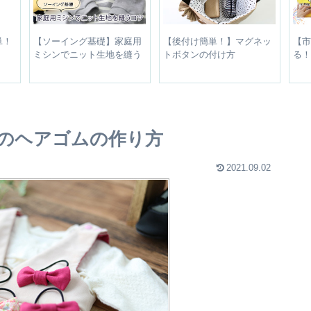
単！
【ソーイング基礎】家庭用
【後付け簡単！】マグネッ
【市
ミシンでニット生地を縫う
トボタンの付け方
る！
コツ
平
ンのヘアゴムの作り方
2021.09.02