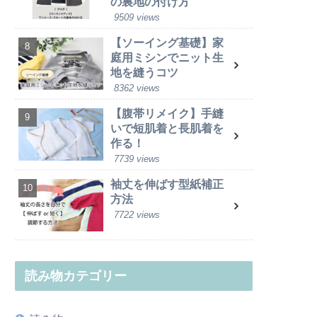
の裏地の付け方
9509 views
【ソーイング基礎】家
庭用ミシンでニット生
地を縫うコツ
8362 views
【腹帯リメイク】手縫
いで短肌着と長肌着を
作る！
7739 views
袖丈を伸ばす型紙補正
方法
7722 views
読み物カテゴリー