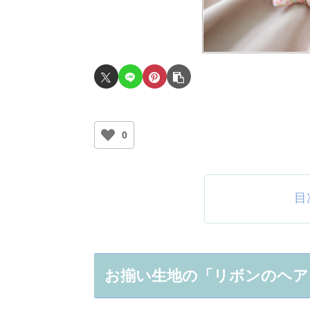
0
目
お揃い生地の「リボンのヘア