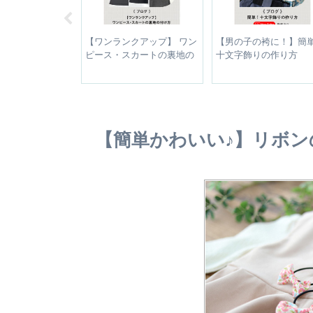
ンツの型紙補正
【ワンランクアップ】 ワン
【男の子の袴に！】簡
ストを簡単に調
ピース・スカートの裏地の
十文字飾りの作り方
付け方
【簡単かわいい♪】リボ