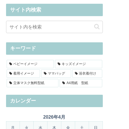
サイト内検索
キーワード
ベビーイメージ
キッズイメージ
着用イメージ
ママバッグ
浴衣着付け
立体マスク無料型紙
A4用紙 型紙
カレンダー
2026年4月
月
火
水
木
金
土
日