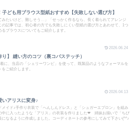
！子ども用ブラウス型紙おすすめ【失敗しない選び方】
てみたいけど、難しそう…」「せっかく作るなら、長く着られてアレンジ
この記事では、初心者の方でも失敗しにくい型紙の選び方とあわせて、1つ
めるブラウスについてもご紹介します。
2026.06.24
作り】 縫い方のコツ（裏コバステッチ）
1着に、当店の「シェリーワンピ」を使って、既製品のようなフォーマルを
トをご紹介します。
2026.04.13
愛いアリスに変身♪
ドメイド♪手作り衣装で「へんしんドレス」と「シュガーエプロン」を組み
の中に入ったような「アリス」の衣装を作りました❤ 姉妹お揃いで「ちび
になるように作成しました。コーディネートの参考にしてみて下さい(^^♪