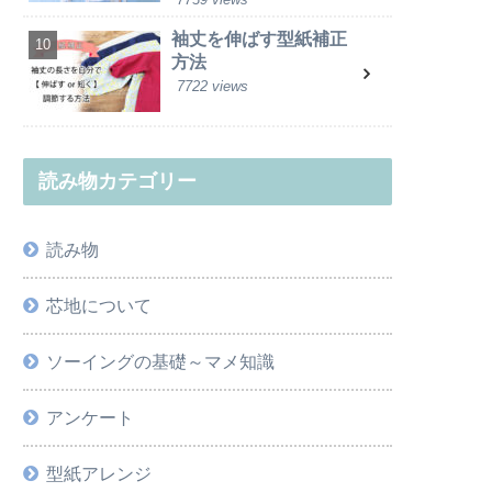
袖丈を伸ばす型紙補正
方法
7722 views
読み物カテゴリー
読み物
芯地について
ソーイングの基礎～マメ知識
アンケート
型紙アレンジ