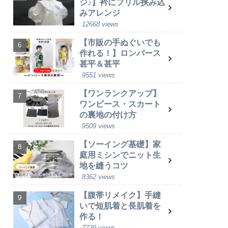
ジ♪】衿にフリル挟み込
みアレンジ
12668 views
【市販の手ぬぐいでも
作れる！】ロンパース
甚平＆甚平
9551 views
【ワンランクアップ】
ワンピース・スカート
の裏地の付け方
9509 views
【ソーイング基礎】家
庭用ミシンでニット生
地を縫うコツ
8362 views
【腹帯リメイク】手縫
いで短肌着と長肌着を
作る！
7739 views