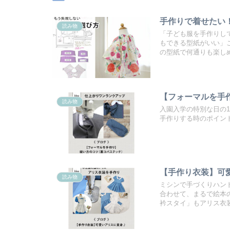
手作りで着せたい
読み物
「子ども服を手作りし
もできる型紙がいい」
の型紙で何通りも楽し
【フォーマルを手
読み物
入園入学の特別な日の
手作りする時のポイン
【手作り衣装】可
読み物
ミシンで手づくりハン
合わせて、まるで絵本
衿スタイ」もアリス衣装