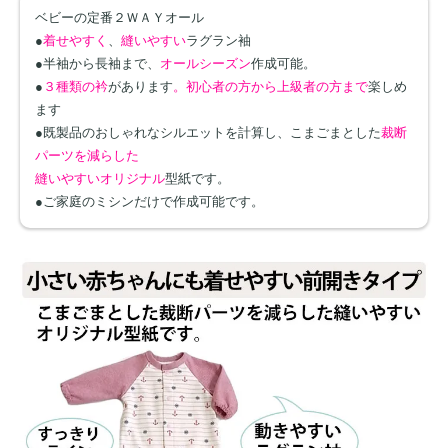
ベビーの定番２ＷＡＹオール
●
着せやすく
、
縫いやすい
ラグラン袖
●半袖から長袖まで、
オールシーズン
作成可能。
●
３種類の衿
があります
。初心者の方から上級者の方まで
楽しめ
ます
●既製品のおしゃれなシルエットを計算し、こまごまとした
裁断
パーツを減らした
縫いやすいオリジナル
型紙です。
●ご家庭のミシンだけで作成可能です。