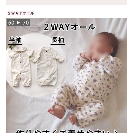
２ＷＡＹオール