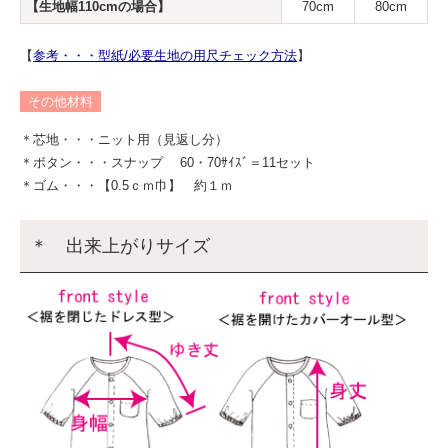
【生地幅110cmの場合】
70cm
80cm
【
参考・・・型紙/必要生地の用尺チェック方法
】
その他材料
＊芯地・・・ニット用（見返し分）
＊ボタン・・・スナップ 60・70ｻｲｽﾞ＝11セット
＊ゴム・・・【0.5ｃｍ巾】 約１ｍ
＊ 出来上がりサイズ