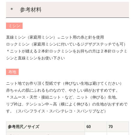
＊ 参考材料
ミシン
直線ミシン（家庭用ミシン）←ニット用の糸と針を使用
ロックミシン（家庭用ミシンに付いているジグザグステッチでも可）
＊ニットが縫える２本針ロックミシンをお持ちの方は２本針ロックミ
シンと直線ミシンをお使い下さい
布地
ニット地でお作り頂く型紙です（伸びない生地は避けてください）
赤ちゃんの肌にふれるものなので、やさしい綿がおすすめです。
＊スムース・天竺・接結ニット・など、ニット（伸びる）生地。
リブ衿は、テンション中～高（横によく伸びる）の生地がおすすめで
す。（スパンフライス・スパンテレコ・スパンリブなど）
参考用尺／サイズ
60
70