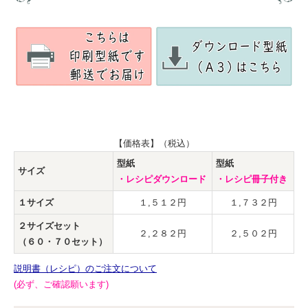
【価格表】（税込）
型紙
型紙
サイズ
・レシピダウンロード
・レシピ冊子付き
１サイズ
１,５１２円
１,７３２円
２サイズセット
２,２８２円
２,５０２円
（６０・７０セット）
説明書（レシピ）のご注文について
(必ず、ご確認願います)