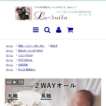
ホーム
>
型紙・ベビー（60～90）
>
新生児
ホーム
>
新生児(～６ヵ月) 60cm
ホーム
>
ベビー(70cm)
ホーム
>
半日で作れる
ホーム
>
出産準備
ホーム
>
作り方 動画あり