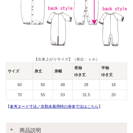
【出来上がりサイズ】（単位：ｃｍ）
長袖
半袖
サイズ
身丈
身幅
ゆき丈
ゆき丈
60
50
49
28
18
70
55
53
31.5
20
【
参考ヌード寸法／衣類未着用時の身体寸法はこちら
】
＊ 商品説明