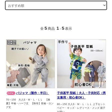
5
1
5
全
商品
-
表示
パジャマ（製作・半日）
子供甚平 型紙｜大人・子供対応（男
女兼用・初心者OK）
70～150 大人S・Ｍ・Ｌ・ＬＬ 【春
夏】半袖・ハーフ丈 【秋冬】長袖・ロン
80～150 大人S・Ｍ・Ｌ・ＬＬ 上下セット
グ丈
ベビー・キッズ・レディース・メンズ 親子
お揃い