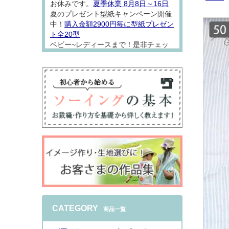
お休みです。
夏季休業 8月8日～16日
夏のプレゼント型紙キャンペーン開催
中！
購入金額2900円毎に型紙プレゼン
ト全20型
ベビー~レディースまで！是非チェッ
クしてソーイング楽しんでください
ね。
2026.8.7
型紙「
アロハシャツロンパース
」をW
ガーゼでお仕立てしました。 なんとも
着心地の良さそうな一着になりました
♪シンプルなオープンカラーシャツは
普段着にもちょっとおめかしにも使い
やすくておススメ
インスタで詳しくご
CATEGORY
商品一覧
紹介
しております。