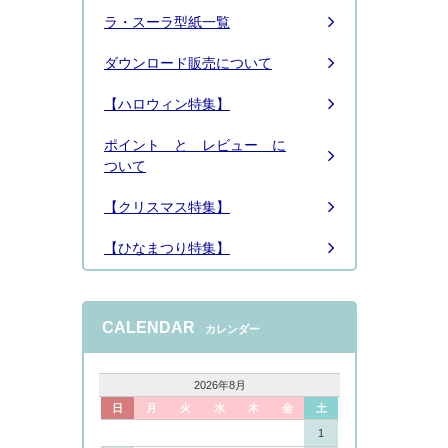
ラ・スーラ型紙一覧
ダウンロード販売について
【ハロウィン特集】
ポイント と レビュー に
ついて
【クリスマス特集】
【ひなまつり特集】
CALENDAR
カレンダー
2026年8月
日
月
火
水
木
金
土
1