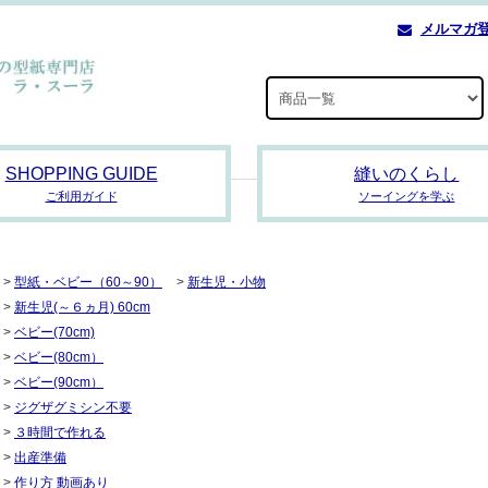
メルマガ
SHOPPING GUIDE
縫いのくらし
ご利用ガイド
ソーイングを学ぶ
>
型紙・ベビー（60～90）
>
新生児・小物
>
新生児(～６ヵ月) 60cm
>
ベビー(70cm)
>
ベビー(80cm）
>
ベビー(90cm）
>
ジグザグミシン不要
>
３時間で作れる
>
出産準備
>
作り方 動画あり