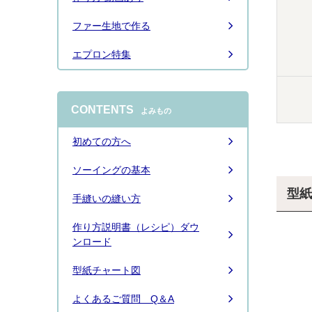
ファー生地で作る
エプロン特集
CONTENTS
よみもの
初めての方へ
ソーイングの基本
型紙
手縫いの縫い方
作り方説明書（レシピ）ダウ
ンロード
型紙チャート図
よくあるご質問 Q＆A