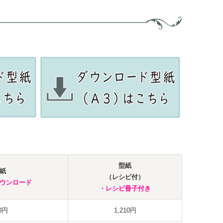
型紙
紙
（レシピ付）
ウンロード
・レシピ冊子付き
0円
1,210円