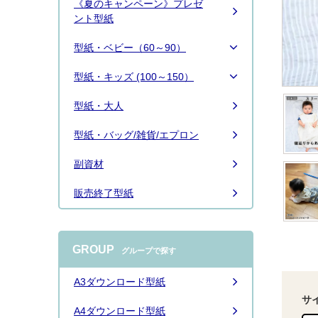
《夏のキャンペーン》プレゼ
続きは
こちら
ント型紙
型紙・ベビー（60～90）
型紙・キッズ (100～150）
型紙・大人
型紙・バッグ/雑貨/エプロン
副資材
販売終了型紙
GROUP
グループで探す
A3ダウンロード型紙
サ
A4ダウンロード型紙