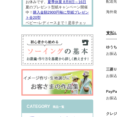
配送先
お休みです。
夏季休業 8月8日～16日
夏のプレゼント型紙キャンペーン開催
海外
中！
購入金額2900円毎に型紙プレゼン
ト全20型
ベビー~レディースまで！是非チェッ
クしてソーイング楽しんでください
支払
ね。
ゆうち
お振込
三菱Ｕ
2026.8.7
お振込
型紙「
アロハシャツロンパース
」をW
ガーゼでお仕立てしました。 なんとも
着心地の良さそうな一着になりました
Pay
♪シンプルなオープンカラーシャツは
お振込
普段着にもちょっとおめかしにも使い
やすくておススメ
インスタで詳しくご
CATEGORY
商品一覧
紹介
しております。
クレジ