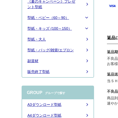
《夏のキャンペーン》プレゼ
続きは
こちら
ント型紙
型紙・ベビー（60～90）
型紙・キッズ (100～150）
返品
型紙・大人
型紙・バッグ/雑貨/エプロン
返品期
不良品
副資材
お客様
販売終了型紙
返品送
当ＳＨ
不良品
GROUP
グループで探す
商品到
速や
A3ダウンロード型紙
A4ダウンロード型紙