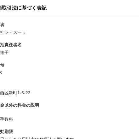
商取引法に基づく表記
者
会社ラ・スーラ
括責任者名
 祐子
号
13
西区新町1-6-22
金以外の料金の説明
み手数料
効期限