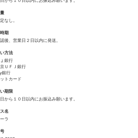
文日から１０日以内にお振込み願います。
量
規定なし。
時期
確認後、営業日２日以内に発送。
い方法
ょ銀行
京ＵＦＪ銀行
ay銀行
ジットカード
い期限
文日から１０日以内にお振込み願います。
ス名
スーラ
号