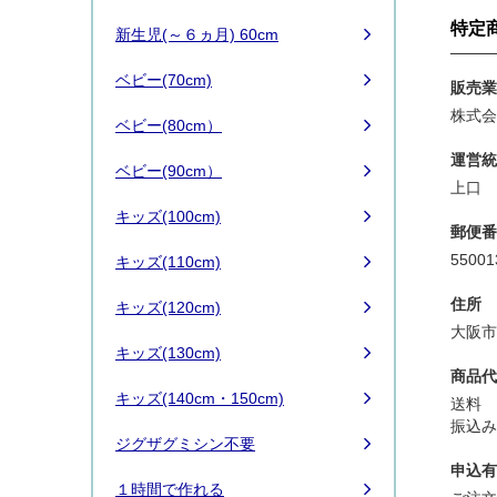
特定
新生児(～６ヵ月) 60cm
ベビー(70cm)
販売業
株式
ベビー(80cm）
運営統
ベビー(90cm）
上口
キッズ(100cm)
郵便番
5500
キッズ(110cm)
住所
キッズ(120cm)
大阪市
キッズ(130cm)
商品代
キッズ(140cm・150cm)
送料
振込
ジグザグミシン不要
申込有
１時間で作れる