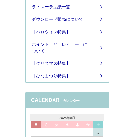
ラ・スーラ型紙一覧
ダウンロード販売について
【ハロウィン特集】
ポイント と レビュー に
ついて
【クリスマス特集】
【ひなまつり特集】
CALENDAR
カレンダー
2026年8月
日
月
火
水
木
金
土
1