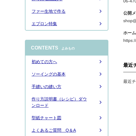
06-47
ファー生地で作る
公開メ
shop@l
エプロン特集
ホーム
https:/
CONTENTS
よみもの
初めての方へ
最近
ソーイングの基本
最近チ
手縫いの縫い方
作り方説明書（レシピ）ダウ
ンロード
型紙チャート図
よくあるご質問 Q＆A