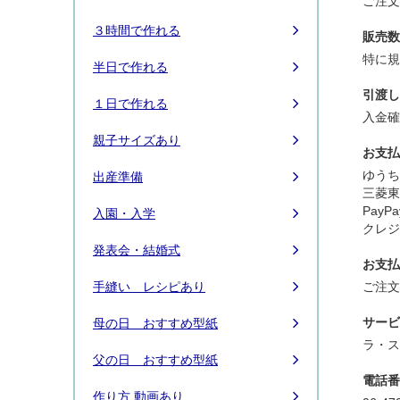
ご注
３時間で作れる
販売数
特に
半日で作れる
引渡し
１日で作れる
入金
親子サイズあり
お支払
ゆうち
出産準備
三菱東
PayP
入園・入学
クレ
発表会・結婚式
お支払
ご注
手縫い レシピあり
サービ
母の日 おすすめ型紙
ラ・
父の日 おすすめ型紙
電話番
作り方 動画あり