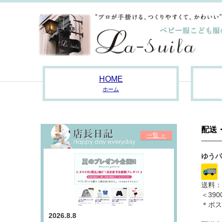
HOME
ホーム
配送
一覧 ＞
ゆうパ
送料：
＜39
＊ポス
2026.8.8