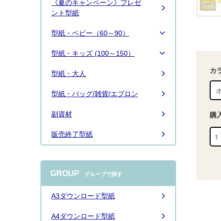
《夏のキャンペーン》プレゼ
続きは
こちら
ント型紙
型紙・ベビー（60～90）
型紙・キッズ (100～150）
カ
型紙・大人
型紙・バッグ/雑貨/エプロン
副資材
購
販売終了型紙
GROUP
グループで探す
A3ダウンロード型紙
A4ダウンロード型紙