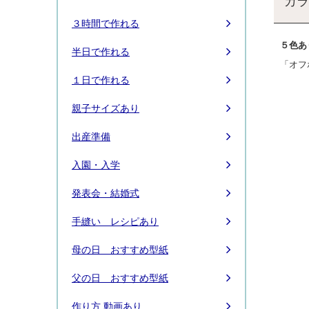
カラ
３時間で作れる
５色あ
半日で作れる
「オフ
１日で作れる
親子サイズあり
出産準備
入園・入学
発表会・結婚式
手縫い レシピあり
母の日 おすすめ型紙
父の日 おすすめ型紙
作り方 動画あり