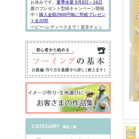
お休みです。
夏季休業 8月8日～16日
夏のプレゼント型紙キャンペーン開催
中！
購入金額2900円毎に型紙プレゼン
ト全20型
ベビー~レディースまで！是非チェッ
クしてソーイング楽しんでください
ね。
2026.8.7
型紙「
アロハシャツロンパース
」をW
ガーゼでお仕立てしました。 なんとも
着心地の良さそうな一着になりました
♪シンプルなオープンカラーシャツは
普段着にもちょっとおめかしにも使い
やすくておススメ
インスタで詳しくご
CATEGORY
商品一覧
紹介
しております。