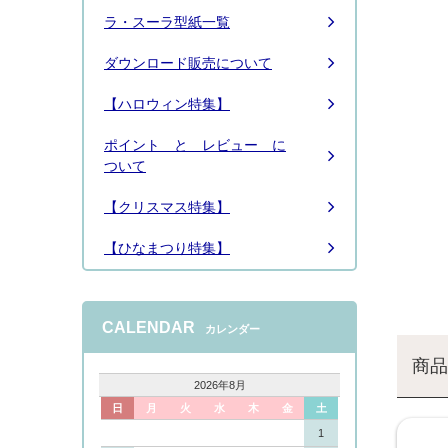
ラ・スーラ型紙一覧
ダウンロード販売について
【ハロウィン特集】
ポイント と レビュー に
ついて
【クリスマス特集】
【ひなまつり特集】
CALENDAR
カレンダー
商品
2026年8月
日
月
火
水
木
金
土
1