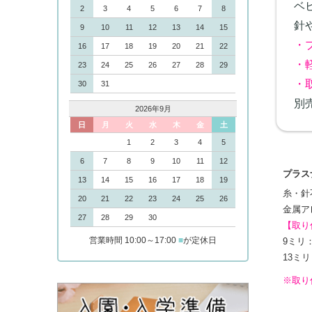
ベ
2
3
4
5
6
7
8
針
9
10
11
12
13
14
15
・
16
17
18
19
20
21
22
・
23
24
25
26
27
28
29
・
30
31
別
2026年9月
日
月
火
水
木
金
土
1
2
3
4
5
6
7
8
9
10
11
12
プラス
13
14
15
16
17
18
19
糸・針
20
21
22
23
24
25
26
金属ア
27
28
29
30
【取り
営業時間 10:00～17:00
■
が定休日
9ミリ
13ミ
※取り