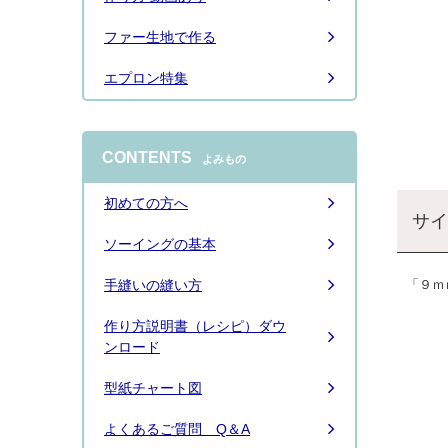
ファー生地で作る
エプロン特集
CONTENTS
よみもの
初めての方へ
サイ
ソーイングの基本
「９ｍ
手縫いの縫い方
作り方説明書（レシピ）ダウ
ンロード
型紙チャート図
よくあるご質問 Q＆A