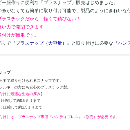
ビー服作りに便利な「プラスナップ」販売はじめました。
や糸がなくても簡単に取り付け可能で、製品のようにきれいな
プラスチックだから、軽くて錆びない！
軽い力で開閉できます。
取付けが簡単です。
売りで
『プラスナップ（大容量）』
と取り付けに必要な
『ハン
ナップ
不要で取り付けられるスナップです。
レルギーの方にも安心のプラスチック製。
付けに最適な生地の厚み】
：圧縮して約0.8ミリまで
リ：圧縮して約1.5ミリまで
付けには、プラスナップ専用『ハンディプレス』（別売）が必要です。