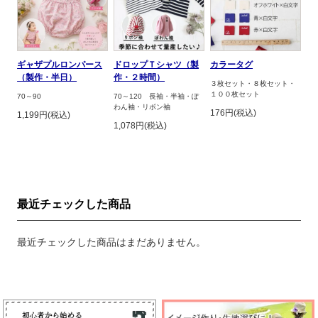
ギャザプルロンパース
ドロップＴシャツ（製
カラータグ
（製作・半日）
作・２時間）
３枚セット・８枚セット・
１００枚セット
70～90
70～120 長袖・半袖・ぽ
わん袖・リボン袖
176円(税込)
1,199円(税込)
1,078円(税込)
最近チェックした商品
最近チェックした商品はまだありません。