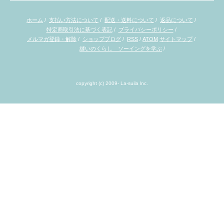
ホーム
/
支払い方法について
/
配送・送料について
/
返品について
/
特定商取引法に基づく表記
/
プライバシーポリシー
/
メルマガ登録・解除
/
ショップブログ
/
RSS
/
ATOM
サイトマップ
/
縫いのくらし ソーイングを学ぶ
/
copyright (c) 2009- La-suila lnc.