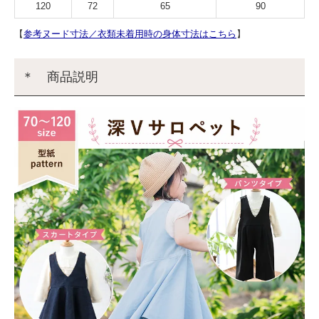
120
72
65
90
【
参考ヌード寸法／衣類未着用時の身体寸法はこちら
】
＊ 商品説明