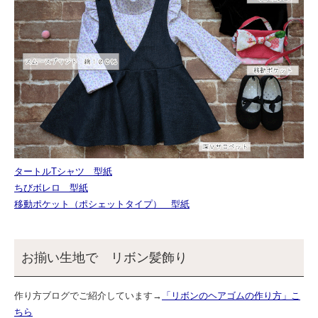
タートルTシャツ 型紙
ちびボレロ 型紙
移動ポケット（ポシェットタイプ） 型紙
お揃い生地で リボン髪飾り
作り方ブログでご紹介しています→
「リボンのヘアゴムの作り方」こ
ちら