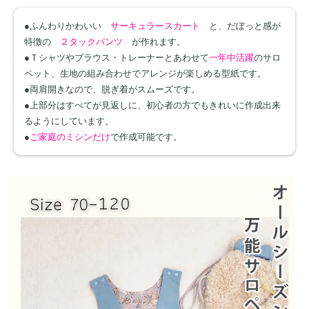
●ふんわりかわいい
サーキュラースカート
と、だぼっと感が
特徴の
２タックパンツ
が作れます。
●Ｔシャツやブラウス・トレーナーとあわせて
一年中活躍
のサロ
ペット、生地の組み合わせでアレンジが楽しめる型紙です。
●両肩開きなので、脱ぎ着がスムーズです。
●上部分はすべてが見返しに、初心者の方でもきれいに作成出来
るようにしています。
●
ご家庭のミシンだけ
で作成可能です。