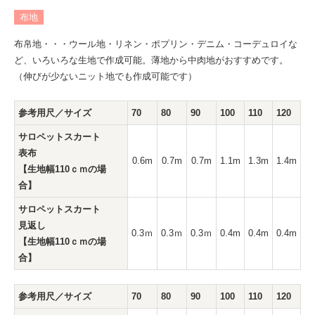
布地
布帛地・・・ウール地・リネン・ポプリン・デニム・コーデュロイな
ど、いろいろな生地で作成可能。薄地から中肉地がおすすめです。
（伸びが少ないニット地でも作成可能です）
参考用尺／サイズ
70
80
90
100
110
120
サロペットスカート
表布
0.6m
0.7m
0.7m
1.1m
1.3m
1.4m
【生地幅110ｃｍの場
合】
サロペットスカート
見返し
0.3ｍ
0.3ｍ
0.3ｍ
0.4m
0.4m
0.4m
【生地幅110ｃｍの場
合】
参考用尺／サイズ
70
80
90
100
110
120