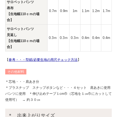
サロペットパンツ
表布
0.7m
0.9m
1m
1.1m
1.2m
1.7m
【生地幅110ｃｍの場
合】
サロペットパンツ
見返し
0.3ｍ
0.3ｍ
0.3ｍ
0.4m
0.4m
0.4m
【生地幅110ｃｍの場
合】
【
参考・・・型紙/必要生地の用尺チェック方法
】
その他材料
＊芯地・・・肩あき分
＊プラスナップ スナップボタンなど・・・４セット 肩あきに使用
パンツに使用 ＊伸び止めテープ１cm巾（芯地を１㎝巾にカットして
使用可） → 約３０㎝
＊ 出来上がりサイズ