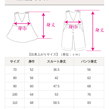
【出来上がりサイズ】（単位：ｃｍ）
サイズ
身巾
スカート身丈
パンツ身丈
70
52
36.5
56
80
56
42
62
90
60
47.5
68
100
64
53
76
110
68
58.5
83