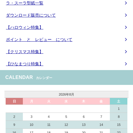
ラ・スーラ型紙一覧
ダウンロード販売について
【ハロウィン特集】
ポイント と レビュー について
【クリスマス特集】
【ひなまつり特集】
CALENDAR
カレンダー
2026年8月
日
月
火
水
木
金
土
1
2
3
4
5
6
7
8
9
10
11
12
13
14
15
16
17
18
19
20
21
22