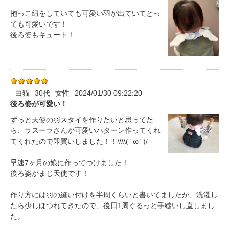
抱っこ紐をしていても可愛い羽が出ていてとっ
ても可愛いです！
後ろ姿もキュート！
白猫
30代
女性
2024/01/30 09:22:20
後ろ姿が可愛い！
ずっと天使の羽スタイを作りたいと思ってた
ら、ラスーラさんが可愛いパターン作ってくれ
てくれたので即買いしました！！\\\\( ´ω` )/
早速7ヶ月の娘に作ってつけました！
後ろ姿がまじ天使です！
作り方には羽の縫い付けを半周くらいと書いてましたが、洗濯し
たら少しほつれてきたので、後日1周ぐるっと手縫いし直しまし
た。