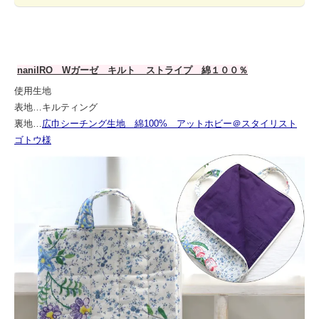
naniIRO Wガーゼ キルト _ ストライプ 綿１００％
使用生地
表地…キルティング
裏地…
広巾シーチング生地 綿100% アットホビー＠スタイリスト
ゴトウ様