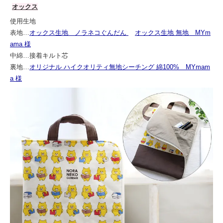
オックス
使用生地
表地…
オックス生地 ノラネコぐんだん
オックス生地 無地 MYm
ama 様
中綿…接着キルト芯
裏地…
オリジナル ハイクオリティ無地シーチング 綿100% MYmam
a 様