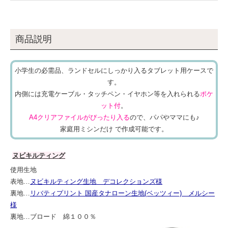
商品説明
小学生の必需品、ランドセルにしっかり入るタブレット用ケースで
す。
内側には充電ケーブル・タッチペン・イヤホン等を入れられる
ポケ
ット付
。
A4クリアファイルがぴったり入る
ので、パパやママにも♪
家庭用ミシンだけ で作成可能です。
ヌビキルティング
使用生地
表地…
ヌビキルティング生地 デコレクションズ様
裏地…
リバティプリント 国産タナローン生地(ベッツィー) メルシー
様
裏地…ブロード 綿１００％