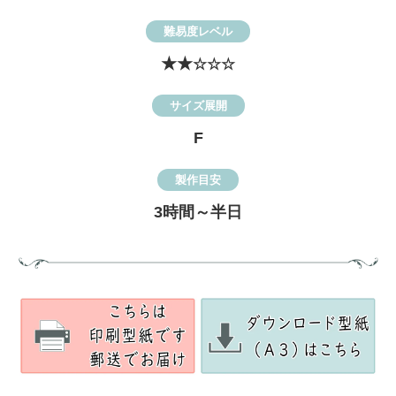
難易度レベル
★★
☆☆☆
サイズ展開
F
製作目安
3時間～半日