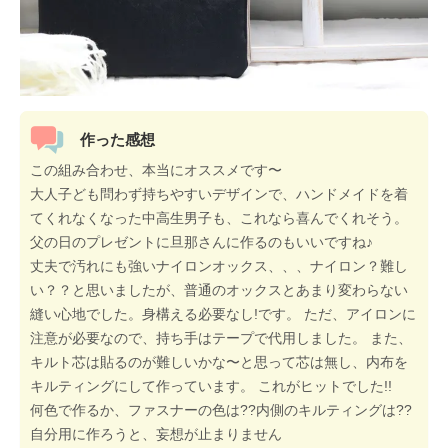
作った感想
この組み合わせ、本当にオススメです〜
大人子ども問わず持ちやすいデザインで、ハンドメイドを着
てくれなくなった中高生男子も、これなら喜んでくれそう。
父の日のプレゼントに旦那さんに作るのもいいですね♪
丈夫で汚れにも強いナイロンオックス、、、ナイロン？難し
い？？と思いましたが、普通のオックスとあまり変わらない
縫い心地でした。身構える必要なし!です。 ただ、アイロンに
注意が必要なので、持ち手はテープで代用しました。 また、
キルト芯は貼るのが難しいかな〜と思って芯は無し、内布を
キルティングにして作っています。 これがヒットでした!!
何色で作るか、ファスナーの色は??内側のキルティングは??
自分用に作ろうと、妄想が止まりません