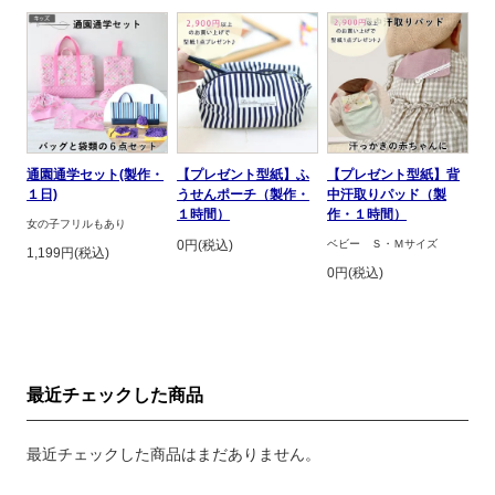
通園通学セット(製作・
【プレゼント型紙】ふ
【プレゼント型紙】背
１日)
うせんポーチ（製作・
中汗取りパッド（製
１時間）
作・１時間）
女の子フリルもあり
0円(税込)
ベビー Ｓ・Ｍサイズ
1,199円(税込)
0円(税込)
最近チェックした商品
最近チェックした商品はまだありません。