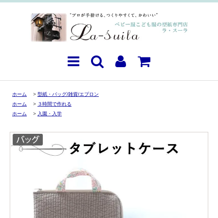
ホーム
>
型紙・バッグ/雑貨/エプロン
ホーム
>
３時間で作れる
ホーム
>
入園・入学