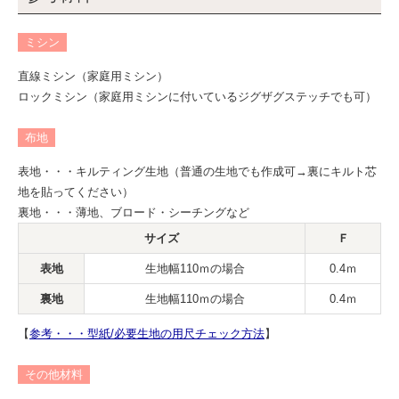
ミシン
直線ミシン（家庭用ミシン）
ロックミシン（家庭用ミシンに付いているジグザグステッチでも可）
布地
表地・・・キルティング生地（普通の生地でも作成可→裏にキルト芯
地を貼ってください）
裏地・・・薄地、ブロード・シーチングなど
サイズ
Ｆ
表地
生地幅110ｍの場合
0.4ｍ
裏地
生地幅110ｍの場合
0.4ｍ
【
参考・・・型紙/必要生地の用尺チェック方法
】
その他材料