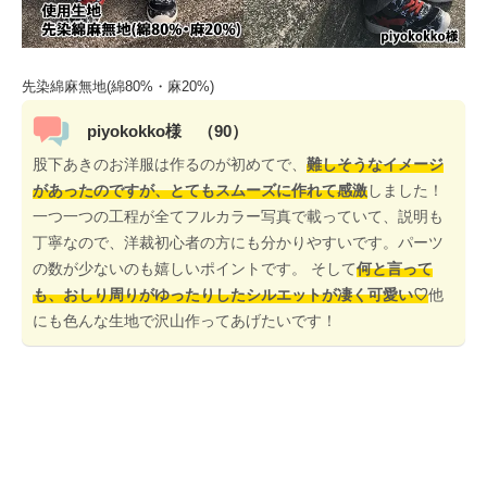
先染綿麻無地(綿80%・麻20%)
piyokokko様 （90）
股下あきのお洋服は作るのが初めてで、
難しそうなイメージ
があったのですが、とてもスムーズに作れて感激
しました！
一つ一つの工程が全てフルカラー写真で載っていて、説明も
丁寧なので、洋裁初心者の方にも分かりやすいです。パーツ
の数が少ないのも嬉しいポイントです。 そして
何と言って
も、おしり周りがゆったりしたシルエットが凄く可愛い♡
他
にも色んな生地で沢山作ってあげたいです！