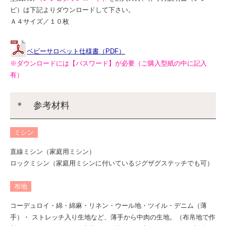
ピ）は下記よりダウンロードして下さい。
Ａ４サイズ／１０枚
ベビーサロペット仕様書（PDF）
※ダウンロードには【パスワード】が必要（ご購入型紙の中に記入
有）
＊ 参考材料
ミシン
直線ミシン（家庭用ミシン）
ロックミシン（家庭用ミシンに付いているジグザグステッチでも可）
布地
コーデュロイ・綿・綿麻・リネン・ウール地・ツイル・デニム（薄
手）・ ストレッチ入り生地など、薄手から中肉の生地。（布帛地で作