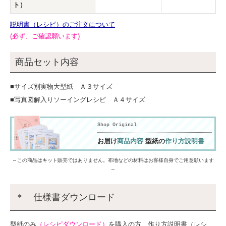
ト）
説明書（レシピ）のご注文について
(必ず、ご確認願います)
商品セット内容
■サイズ別実物大型紙 Ａ３サイズ
■写真図解入りソーイングレシピ Ａ４サイズ
Shop Original
お届け
商品内容
型紙の
作り方説明書
～この商品はキット販売ではありません。布地などの材料はお客様自身でご用意願います
～
＊ 仕様書ダウンロード
型紙のみ
（レシピダウンロード）
を購入の方、作り方説明書（レシ