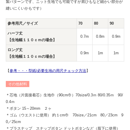
製パターンです、ニット生地でも可能ですが肩ひもなど細かい部分が
縫いにくいかもです）
参考用尺／サイズ
70
80
90
ハーフ丈
0.7m
0.8m
0.9m
【生地幅１１０ｃｍの場合】
ロング丈
0.9m
1m
1m
【生地幅１１０ｃｍの場合】
【
参考・・・型紙/必要生地の用尺チェック方法
】
その他材料
＊芯地（片面接着芯）生地巾（90cm巾）70size/0.3ｍ 80/0.35ｍ 90/
0.4ｍ
＊ボタン 15～20mm ２ヶ
＊ゴム（ウエストに使用） 約１cm巾 70size／21cm 80／23cm 9
0／25cm
＊プラスナップ スナップボタン ドットボタンなど（股下に使用）