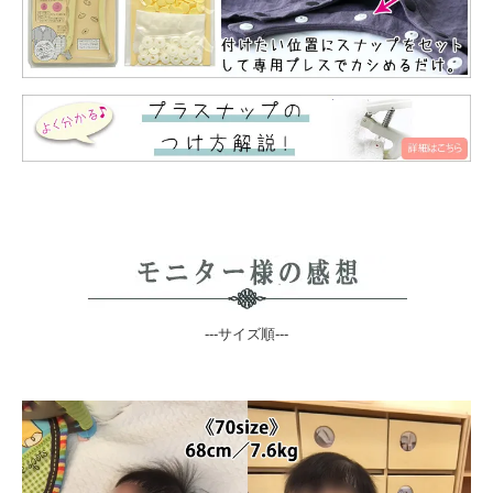
---サイズ順---