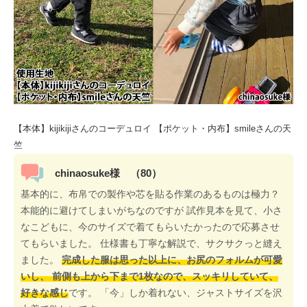
【本体】kijikijiさんのコーデュロイ 【ポケット・内布】smileさんの天
竺
chinaosuke様 （80）
基本的に、布帛での製作や芯を貼る作業のあるものは極力？
本能的に避けてしまいがちなのですが 試作見本を見て、小さ
なこどもに、今のサイズで着てもらいたかったので応募させ
てもらいました。 仕様書も丁寧な解説で、サクサクっと縫え
ました。
完成した服は思った以上に、お尻のフォルムが可愛
いし、 前側も上から下まで1枚なので、スッキリしていて、
好きな感じ
です。 「今」しか着れない、ジャストサイズを沢