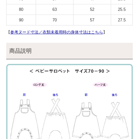
80
63
52
25.5
90
70
57
27.5
【
参考ヌード寸法／衣類未着用時の身体寸法はこちら
】
商品説明