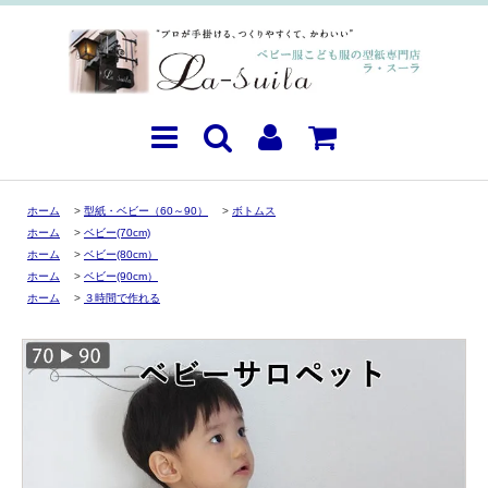
ホーム
>
型紙・ベビー（60～90）
>
ボトムス
ホーム
>
ベビー(70cm)
ホーム
>
ベビー(80cm）
ホーム
>
ベビー(90cm）
ホーム
>
３時間で作れる