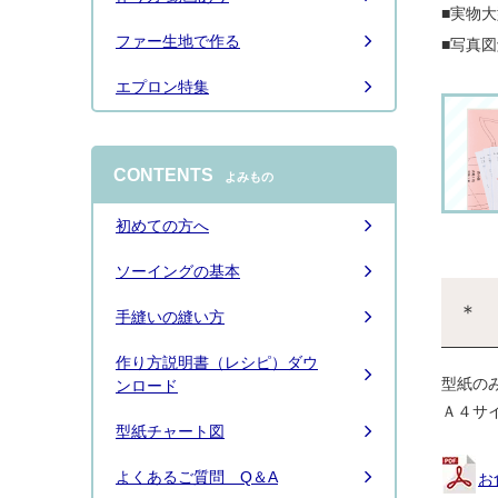
■実物
ファー生地で作る
■写真
エプロン特集
CONTENTS
よみもの
初めての方へ
ソーイングの基本
＊ 
手縫いの縫い方
作り方説明書（レシピ）ダウ
型紙の
ンロード
Ａ４サ
型紙チャート図
よくあるご質問 Q＆A
お