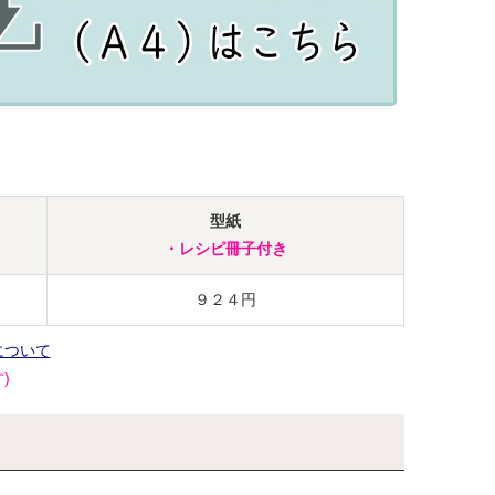
型紙
・レシピ冊子付き
９２４円
について
)