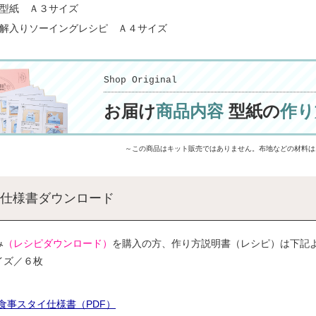
大型紙 Ａ３サイズ
図解入りソーイングレシピ Ａ４サイズ
Shop Original
お届け
商品内容
型紙の
作り
～この商品はキット販売ではありません。布地などの材料は
仕様書ダウンロード
み
（レシピダウンロード）
を購入の方、作り方説明書（レシピ）は下記
イズ／６枚
食事スタイ仕様書（PDF）