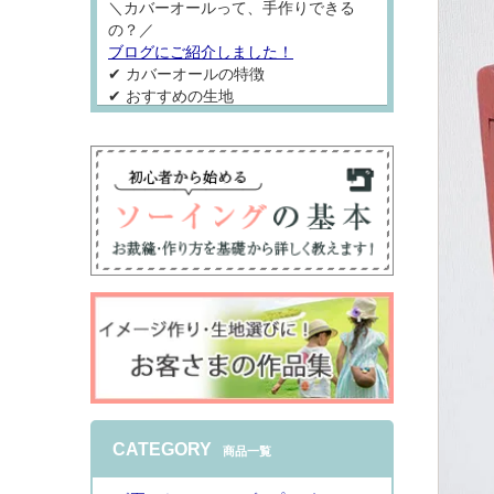
＼カバーオールって、手作りできる
の？／
ブログにご紹介しました！
✔ カバーオールの特徴
✔ おすすめの生地
✔ 手作りの流れ
✔ 初心者さんにおすすめの型紙
を分かりやすくご紹介しています♪
これから出産準備をされる方や、赤ち
ゃんへの手作りを楽しみたい方の参考
になれば嬉しいです。
2026.8.3
今年もはじまりました！夏のプレゼン
ト型紙キャンペーン
購入金額2900円毎
CATEGORY
商品一覧
に型紙プレゼント全20型
ベビー~レディースまで！是非チェッ