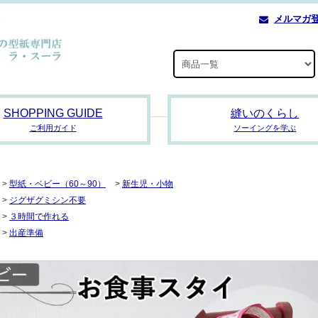
メルマガ
SHOPPING GUIDE
縫いのくらし
ご利用ガイド
ソーイングを学ぶ
>
型紙・ベビー（60～90）
>
新生児・小物
>
ジグザグミシン不要
>
３時間で作れる
>
出産準備