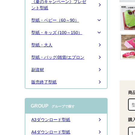
《夏のキャンペーン》プレゼ
クしてソーイング楽しんでください
ント型紙
ね。
型紙・ベビー（60～90）
型紙・キッズ (100～150）
型紙・大人
型紙・バッグ/雑貨/エプロン
2026.7.31
■定番人気のパジャマです。帰省の準
副資材
備に作られる方も多いです。お迎え準
備にも！「
パジャマ 70-150 大人ＸＳ/
Ｓ/Ｍ/Ｌ/ＬＬ
」、
YouTubeで作り方動
販売終了型紙
画公開
しています。 作り方にはさまざ
商
まな方法やコツがありますが、ラスー
ラではこのように縫っています。 動画
GROUP
はスタッフが丁寧に作っておりますの
グループで探す
で、参考にしながら楽しんでご覧いた
だけると嬉しいです
購
A3ダウンロード型紙
続きは
こちら
A4ダウンロード型紙