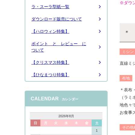
※ダウ
ラ・スーラ型紙一覧
ダウンロード販売について
【ハロウィン特集】
＊ 
ポイント と レビュー に
ついて
ミシン
【クリスマス特集】
直線ミ
【ひなまつり特集】
布地
＊表布
（ラミ
CALENDAR
カレンダー
地色々
お食事ス
2026年8月
日
月
火
水
木
金
土
その他
1