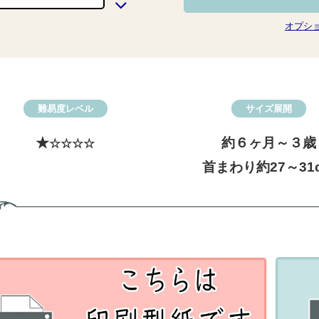
オプシ
難易度レベル
サイズ展開
★
約６ヶ月～３歳
☆☆☆☆
首まわり約27～31