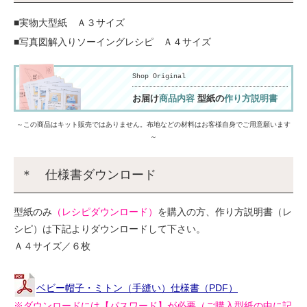
■実物大型紙 Ａ３サイズ
■写真図解入りソーイングレシピ Ａ４サイズ
Shop Original
お届け
商品内容
型紙の
作り方説明書
～この商品はキット販売ではありません。布地などの材料はお客様自身でご用意願います
～
＊ 仕様書ダウンロード
型紙のみ
（レシピダウンロード）
を購入の方、作り方説明書（レ
シピ）は下記よりダウンロードして下さい。
Ａ４サイズ／６枚
ベビー帽子・ミトン（手縫い）仕様書（PDF）
※ダウンロードには【パスワード】が必要（ご購入型紙の中に記