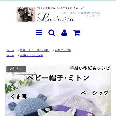
ホーム
>
型紙・ベビー（60～90）
>
新生児・小物
ホーム
>
手縫い レシピあり