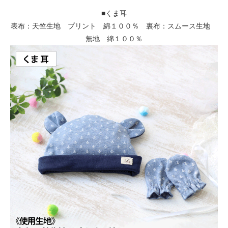
■くま耳
表布：天竺生地 プリント 綿１００％ 裏布：スムース生地
無地 綿１００％