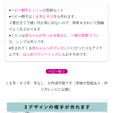
●
ベビー帽子
と
ミトン
の型紙セット
●ベビー帽子は
くま耳
と
ネコ耳
も作れます。
２重仕立てで縫い代が表に出ないので、簡単＆きれいで肌触
りよく仕上がります
●ミトンは
赤ちゃんの引っかき防止
に、
一枚の型紙でつく
る
、シンプル作りです。
●生まれてくる
赤ちゃんへのプレゼント
にぴったりなアイテ
ムです。
はじめてのソーイング
にもおすすめです。
くま耳・ネコ耳・耳なし が作成可能です（実物大型紙あり・作
り方レシピに記載）