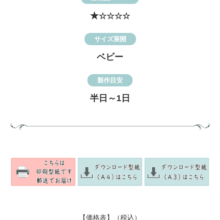
★
☆☆☆☆
サイズ展開
ベビー
製作目安
半日～1日
【価格表】（税込）