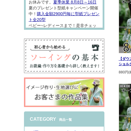
お休みです。
夏季休業 8月8日～16日
夏のプレゼント型紙キャンペーン開催
中！
購入金額2900円毎に型紙プレゼン
ト全20型
ベビー~レディースまで！是非チェッ
クしてソーイング楽しんでください
ね。
【ダウ
ショル
880円(
2026.8.7
型紙「
アロハシャツロンパース
」をW
ガーゼでお仕立てしました。 なんとも
着心地の良さそうな一着になりました
♪シンプルなオープンカラーシャツは
普段着にもちょっとおめかしにも使い
やすくておススメ
インスタで詳しくご
CATEGORY
商品一覧
紹介
しております。