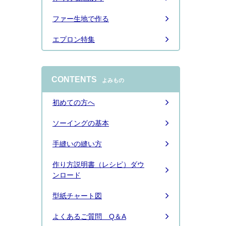
ファー生地で作る
エプロン特集
CONTENTS
よみもの
初めての方へ
ソーイングの基本
手縫いの縫い方
作り方説明書（レシピ）ダウ
ンロード
型紙チャート図
よくあるご質問 Q＆A