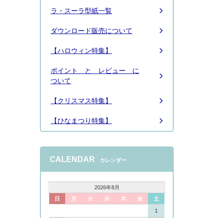
ラ・スーラ型紙一覧
ダウンロード販売について
【ハロウィン特集】
ポイント と レビュー に
ついて
【クリスマス特集】
【ひなまつり特集】
CALENDAR
カレンダー
2026年8月
日
月
火
水
木
金
土
1