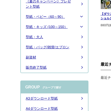
《夏のキャンペーン》プレゼ
続きは
こちら
ント型紙
【ダウ
型紙・ベビー（60～90）
ショル
880円(
型紙・キッズ (100～150）
型紙・大人
型紙・バッグ/雑貨/エプロン
副資材
最近
販売終了型紙
最近チ
GROUP
グループで探す
A3ダウンロード型紙
A4ダウンロード型紙