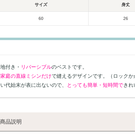
サイズ
身丈
60
26
裏地付き・
リバーシブル
のベストです。
ご家庭の直線ミシンだけ
で縫えるデザインです。（ロックか
縫い代始末が表に出ないので、
とっても簡単・短時間で
きれ
商品説明