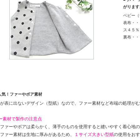
がります
ベビー（
表布・・
ス４５％
裏布・
人気！ファーやボア素材
が表に出ないデザイン（型紙）なので、ファー素材など布端の処理がむ
ー素材で製作の注意点
ファーやボアは柔らかく、薄手のものを使用すると縫いやすく着心地の
ファー素材は生地に厚みがあるため、
１サイズ大きい型紙
の使用をおす