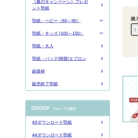
《夏のキャンペーン》プレゼ
続きは
こちら
ント型紙
購
型紙・ベビー（60～90）
型紙・キッズ (100～150）
型紙・大人
型紙・バッグ/雑貨/エプロン
副資材
販売終了型紙
GROUP
グループで探す
A3ダウンロード型紙
A4ダウンロード型紙