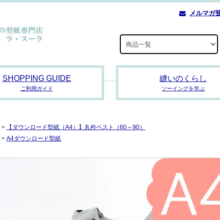
メルマガ
SHOPPING GUIDE
縫いのくらし
ご利用ガイド
ソーイングを学ぶ
>
【ダウンロード型紙（A4）】丸衿ベスト（60～90）
>
A4ダウンロード型紙