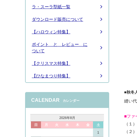
ラ・スーラ型紙一覧
ダウンロード販売について
【ハロウィン特集】
ポイント と レビュー に
ついて
【クリスマス特集】
【ひなまつり特集】
■秋冬
CALENDAR
縫い代
カレンダー
■ファ
2026年8月
（１）
日
月
火
水
木
金
土
（２）
1