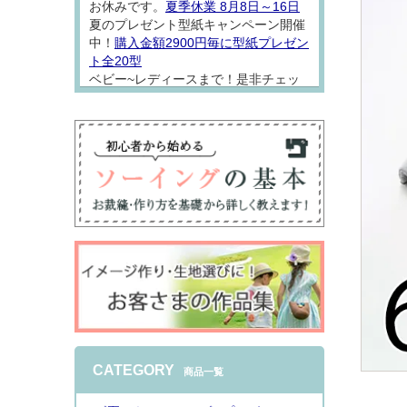
お休みです。
夏季休業 8月8日～16日
夏のプレゼント型紙キャンペーン開催
中！
購入金額2900円毎に型紙プレゼン
ト全20型
ベビー~レディースまで！是非チェッ
クしてソーイング楽しんでください
ね。
2026.8.7
型紙「
アロハシャツロンパース
」をW
ガーゼでお仕立てしました。 なんとも
着心地の良さそうな一着になりました
♪シンプルなオープンカラーシャツは
普段着にもちょっとおめかしにも使い
やすくておススメ
インスタで詳しくご
CATEGORY
商品一覧
紹介
しております。