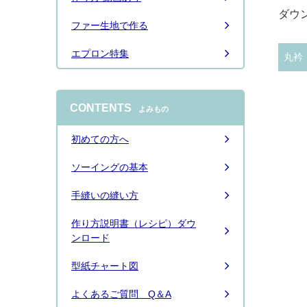
ダウ
ファー生地で作る
エプロン特集
丸衿
CONTENTS
よみもの
初めての方へ
ソーイングの基本
手縫いの縫い方
作り方説明書（レシピ）ダウ
ンロード
型紙チャート図
よくあるご質問 Q＆A