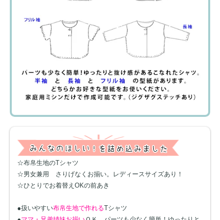
☆布帛生地のTシャツ
☆男女兼用 さりげなくお揃い。レディースサイズあり！
☆ひとりでお着替えOKの前あき
●扱いやすい
布帛生地で作れる
Tシャツ
●
ママ・兄弟姉妹お揃い
ＯＫ。パーツも少なく簡単！ゆったりと