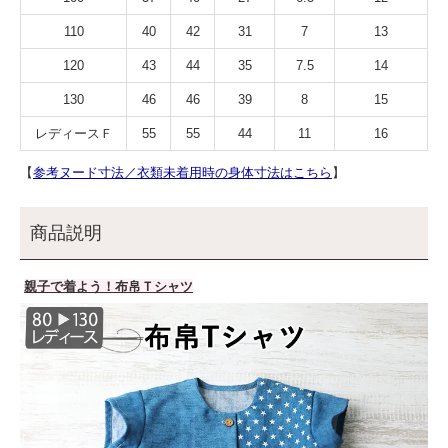
110
40
42
31
7
13
120
43
44
35
7.5
14
130
46
46
39
8
15
レディースＦ
55
55
44
11
16
【
参考ヌード寸法／衣類未着用時の身体寸法はこちら
】
商品説明
親子で着よう！布帛Ｔシャツ