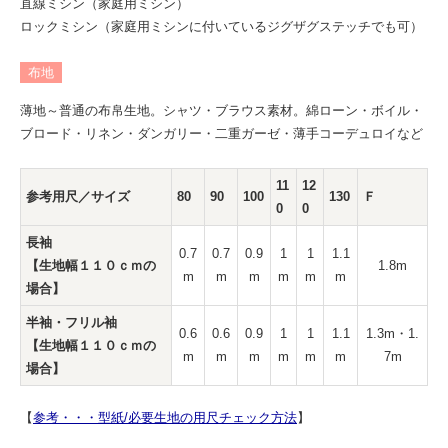
直線ミシン（家庭用ミシン）
ロックミシン（家庭用ミシンに付いているジグザグステッチでも可）
布地
薄地～普通の布帛生地。シャツ・ブラウス素材。綿ローン・ボイル・
ブロード・リネン・ダンガリー・二重ガーゼ・薄手コーデュロイなど
11
12
参考用尺／サイズ
80
90
100
130
Ｆ
0
0
長袖
0.7
0.7
0.9
1
1
1.1
【生地幅１１０ｃｍの
1.8m
m
m
m
m
m
m
場合】
半袖・フリル袖
0.6
0.6
0.9
1
1
1.1
1.3m・1.
【生地幅１１０ｃｍの
m
m
m
m
m
m
7m
場合】
【
参考・・・型紙/必要生地の用尺チェック方法
】