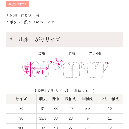
その他材料
＊芯地 前見返し分
＊ボタン 約１３ｍｍ ２ケ
＊ 出来上がりサイズ
【出来上がりサイズ】（単位：ｃｍ）
サイズ
着丈
身巾
長袖丈
半袖丈
フリル袖丈
80
31
36
20
5.5
10
90
33.5
38
23
6
11
100
37
40
27
6.5
12