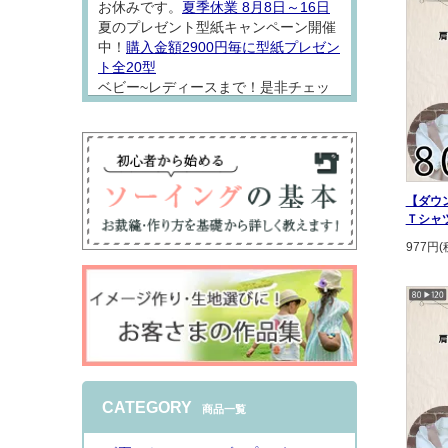
お休みです。
夏季休業 8月8日～16日
夏のプレゼント型紙キャンペーン開催
中！
購入金額2900円毎に型紙プレゼン
ト全20型
ベビー~レディースまで！是非チェッ
クしてソーイング楽しんでください
ね。
【ダウ
Ｔシャ
977円(
2026.8.7
型紙「
アロハシャツロンパース
」をW
ガーゼでお仕立てしました。 なんとも
着心地の良さそうな一着になりました
♪シンプルなオープンカラーシャツは
普段着にもちょっとおめかしにも使い
やすくておススメ
インスタで詳しくご
CATEGORY
商品一覧
紹介
しております。