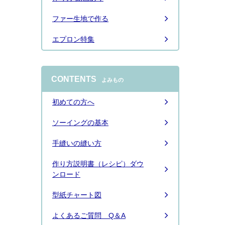
ファー生地で作る
エプロン特集
CONTENTS
よみもの
初めての方へ
ソーイングの基本
手縫いの縫い方
作り方説明書（レシピ）ダウ
ンロード
型紙チャート図
よくあるご質問 Q＆A