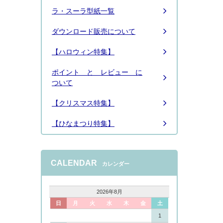
ラ・スーラ型紙一覧
ダウンロード販売について
【ハロウィン特集】
ポイント と レビュー に
ついて
【クリスマス特集】
【ひなまつり特集】
CALENDAR
カレンダー
2026年8月
日
月
火
水
木
金
土
1