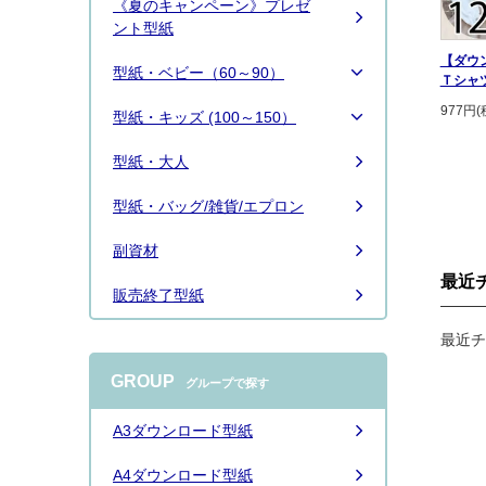
《夏のキャンペーン》プレゼ
続きは
こちら
ント型紙
【ダウ
型紙・ベビー（60～90）
Ｔシャツ
977円(
型紙・キッズ (100～150）
型紙・大人
型紙・バッグ/雑貨/エプロン
副資材
最近
販売終了型紙
最近チ
GROUP
グループで探す
A3ダウンロード型紙
A4ダウンロード型紙