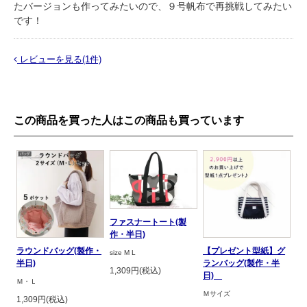
たバージョンも作ってみたいので、９号帆布で再挑戦してみたい
です！
レビューを見る(1件)
この商品を買った人はこの商品も買っています
ファスナートート(製
作・半日)
ラウンドバッグ(製作・
【プレゼント型紙】グ
size M L
半日)
ランバッグ(製作・半
1,309円(税込)
日)
Ｍ・Ｌ
Ｍサイズ
1,309円(税込)