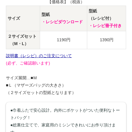
【価格表】（税抜）
型紙
型紙
サイズ
（レシピ付）
・レシピダウンロード
・レシピ冊子付き
２サイズセット
1190円
1390円
（M・L）
説明書（レシピ）のご注文について
(必ず、ご確認願います)
サイズ展開…■Ｍ
■Ｌ（マザーズバッグの大きさ）
（２サイズセットの型紙となります）
●巾着ふたで安心設計。内外にポケットがついた便利なトー
トバッグ！
●総裏仕立てで、家庭用のミシンできれいにお作り頂けま