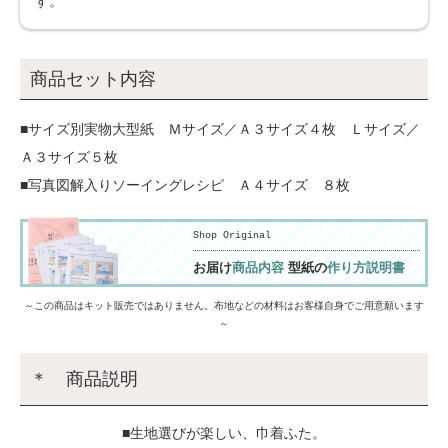
す。
商品セット内容
■サイズ別実物大型紙 Ｍサイズ／Ａ３サイズ４枚 Ｌサイズ／
Ａ３サイズ５枚
■写真図解入りソーイングレシピ Ａ４サイズ ８枚
Shop Original
お届け
商品内容
型紙の
作り方説明書
～この商品はキット販売ではありません。布地などの材料はお客様自身でご用意願います
～
＊ 商品説明
■生地選びが楽しい、巾着ふた。