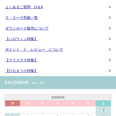
よくあるご質問 Q＆A
ラ・スーラ型紙一覧
ダウンロード販売について
【ハロウィン特集】
ポイント と レビュー について
【クリスマス特集】
【ひなまつり特集】
CALENDAR
カレンダー
2026年8月
日
月
火
水
木
金
土
1