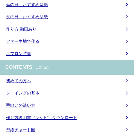
母の日 おすすめ型紙
父の日 おすすめ型紙
作り方 動画あり
ファー生地で作る
エプロン特集
CONTENTS
よみもの
初めての方へ
ソーイングの基本
手縫いの縫い方
作り方説明書（レシピ）ダウンロード
型紙チャート図