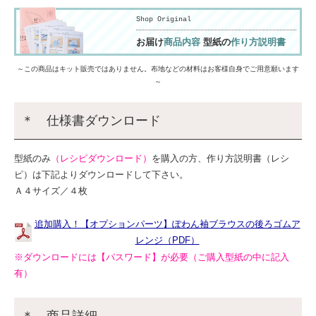
Shop Original
お届け
商品内容
型紙の
作り方説明書
～この商品はキット販売ではありません。布地などの材料はお客様自身でご用意願います
～
＊ 仕様書ダウンロード
型紙のみ
（レシピダウンロード）
を購入の方、作り方説明書（レシ
ピ）は下記よりダウンロードして下さい。
Ａ４サイズ／４枚
追加購入！【オプションパーツ】ぽわん袖ブラウスの後ろゴムア
レンジ（PDF）
※ダウンロードには【パスワード】が必要（ご購入型紙の中に記入
有）