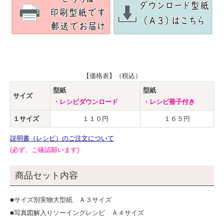
【価格表】（税込）
型紙
型紙
サイズ
・レシピダウンロード
・レシピ冊子付き
１サイズ
１１０円
１６５円
説明書（レシピ）のご注文について
(必ず、ご確認願います)
商品セット内容
■サイズ別実物大型紙 Ａ３サイズ
■写真図解入りソーイングレシピ Ａ４サイズ