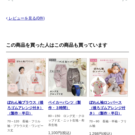
レビューを見る(0件)
この商品を買った人はこの商品も買っています
ぽわん袖ブラウス（後
ベイカーパンツ（製
ぽわん袖ロンパース
ろゴムアレンジ付き）
作・３時間）
（後ろゴムアレンジ付
（製作・半日）
き）（製作・半日）
80～150 ロング丈・クロ
ップド丈・ニット生地・布
70～120 長袖・フリル
70～90 長袖・半袖・フリ
帛生地
袖・ブラウス丈・ワンピー
ル袖
ス丈
1,100円(税込)
1,298円(税込)