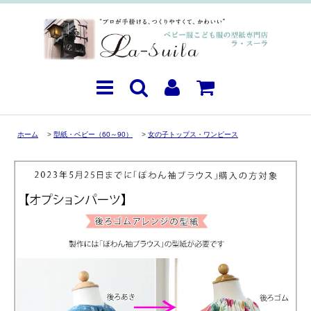
ホーム
>
型紙・ベビー（60～90）
>
女の子トップス・ワンピース