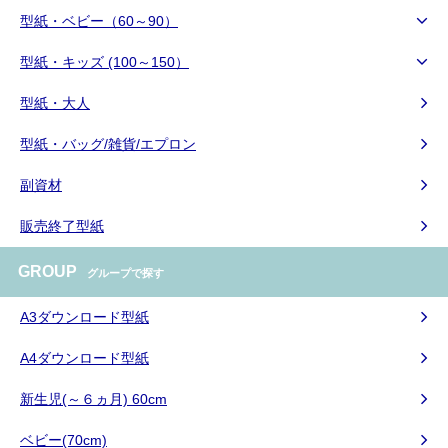
型紙・ベビー（60～90）
型紙・キッズ (100～150）
型紙・大人
型紙・バッグ/雑貨/エプロン
副資材
販売終了型紙
GROUP
グループで探す
A3ダウンロード型紙
A4ダウンロード型紙
新生児(～６ヵ月) 60cm
ベビー(70cm)