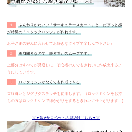
１
ふんわりかわいい「サーキュラースカート」と、だぼっと感
が特徴の「２タックパンツ」が作れます。
お子さまの好みに合わせてお好きなタイプで楽しんで下さい♪
２
両肩開きなので、脱ぎ着がスムーズです。
上部分はすべてが見返しに、初心者の方でもきれいに作成出来るよ
うにしています。
３
ロックミシンがなくても作成できる
直線縫いとジグザグステッチを使用します。（ロックミシンをお持
ちの方はロックミシンで縁かがりをするときれいに仕上がります。)
▽▼深Vサロペットの型紙はこちら▼▽