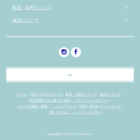
配送・送料について
返品について
ホーム
/
支払い方法について
/
配送・送料について
/
返品について
/
特定商取引法に基づく表記
/
プライバシーポリシー
/
メルマガ登録・解除
/
ショップブログ
/
RSS
/
ATOM
サイトマップ
/
縫いのくらし ソーイングを学ぶ
/
copyright (c) 2009- La-suila lnc.