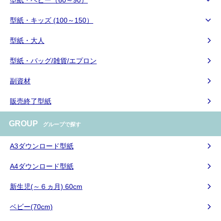
型紙・ベビー（60～90）
型紙・キッズ (100～150）
型紙・大人
型紙・バッグ/雑貨/エプロン
副資材
販売終了型紙
GROUP
グループで探す
A3ダウンロード型紙
A4ダウンロード型紙
新生児(～６ヵ月) 60cm
ベビー(70cm)