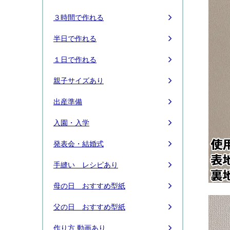
３時間で作れる
半日で作れる
１日で作れる
親子サイズあり
出産準備
入園・入学
発表会・結婚式
手縫い レシピあり
母の日 おすすめ型紙
父の日 おすすめ型紙
作り方 動画あり