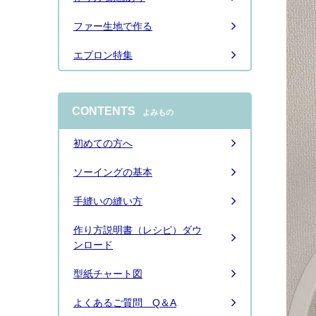
ファー生地で作る
エプロン特集
CONTENTS
よみもの
初めての方へ
ソーイングの基本
手縫いの縫い方
作り方説明書（レシピ）ダウ
ンロード
型紙チャート図
よくあるご質問 Q＆A