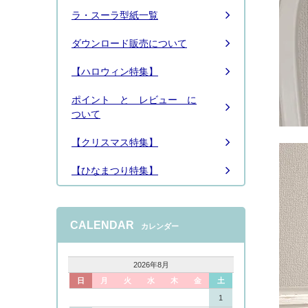
ラ・スーラ型紙一覧
ダウンロード販売について
【ハロウィン特集】
ポイント と レビュー に
ついて
【クリスマス特集】
【ひなまつり特集】
CALENDAR
カレンダー
2026年8月
日
月
火
水
木
金
土
1