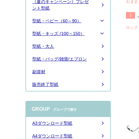
おまま
《夏のキャンペーン》プレゼ
クしてソーイング楽しんでください
ント型紙
ね。
３
型紙・ベビー（60～90）
ロック
型紙・キッズ (100～150）
型紙・大人
型紙・バッグ/雑貨/エプロン
2026.7.31
■定番人気のパジャマです。帰省の準
副資材
備に作られる方も多いです。お迎え準
備にも！「
パジャマ 70-150 大人ＸＳ/
Ｓ/Ｍ/Ｌ/ＬＬ
」、
YouTubeで作り方動
販売終了型紙
画公開
しています。 作り方にはさまざ
まな方法やコツがありますが、ラスー
ラではこのように縫っています。 動画
GROUP
はスタッフが丁寧に作っておりますの
グループで探す
で、参考にしながら楽しんでご覧いた
だけると嬉しいです
A3ダウンロード型紙
続きは
こちら
A4ダウンロード型紙