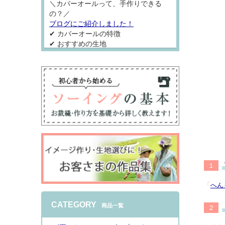
＼カバーオールって、手作りできる
の？／
ブログにご紹介しました！
✔ カバーオールの特徴
✔ おすすめの生地
✔ 手作りの流れ
✔ 初心者さんにおすすめの型紙
を分かりやすくご紹介しています♪
これから出産準備をされる方や、赤ち
ゃんへの手作りを楽しみたい方の参考
になれば嬉しいです。
１
2026.8.3
「
へん
今年もはじまりました！夏のプレゼン
ト型紙キャンペーン
購入金額2900円毎
CATEGORY
商品一覧
２
に型紙プレゼント全20型
ベビー~レディースまで！是非チェッ